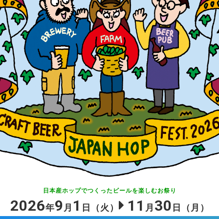
日本産ホップでつくったビールを
楽しむお祭り
2026
9
1
11
30
年
月
日
（火）
月
日
（月）