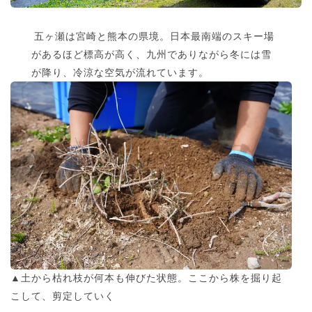
五ヶ瀬は宮崎と熊本の県境。日本最南端のスキー場
があるほど標高が高く、九州でありながら冬には雪
が降り、冷涼な空気が流れています。
▲土から枯れ枝が何本も伸びた状態。ここから株を掘り起
こして、剪定していく