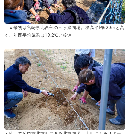
▲最初は宮崎県北西部の五ヶ瀬圃場。標高平均620mと高
く、年間平均気温は13.2℃と冷涼
▲続いて延岡市北方町にある北方圃場。土田さんをサポー