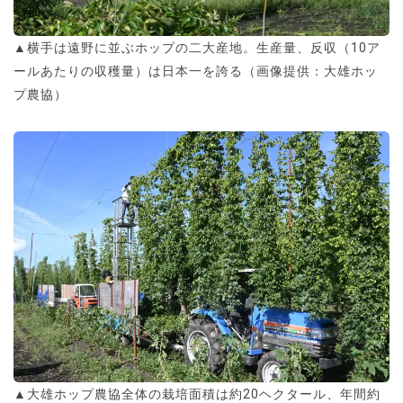
▲横手は遠野に並ぶホップの二大産地。生産量、反収（10ア
ールあたりの収穫量）は日本一を誇る（画像提供：大雄ホッ
プ農協）
▲大雄ホップ農協全体の栽培面積は約20ヘクタール、年間約