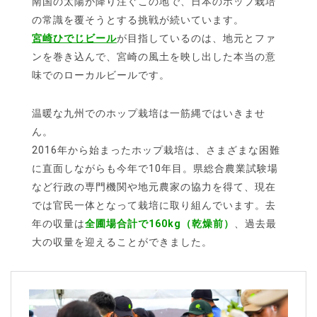
南国の太陽が降り注ぐこの地で、日本のホップ栽培
の常識を覆そうとする挑戦が続いています。
宮崎ひでじビール
が目指しているのは、地元とファ
ンを巻き込んで、宮崎の風土を映し出した本当の意
味でのローカルビールです。
温暖な九州でのホップ栽培は一筋縄ではいきませ
ん。
2016年から始まったホップ栽培は、さまざまな困難
に直面しながらも今年で10年目。県総合農業試験場
など行政の専門機関や地元農家の協力を得て、現在
では官民一体となって栽培に取り組んでいます。去
年の収量は
全圃場合計で160kg（乾燥前）
、過去最
大の収量を迎えることができました。