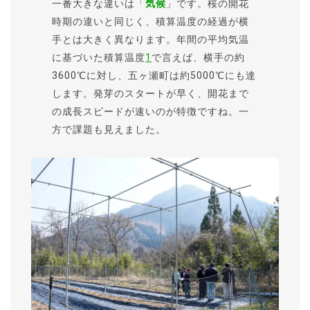
一番大きな違いは「
気候
」です。桜の開花
時期の違いと同じく、積算温度の経過が横
手とは大きく異なります。年間の平均気温
に基づいた積算温度
1
で言えば、横手の約
3600℃に対し、五ヶ瀬町は約5000℃にも達
します。発芽のスタートが早く、開花まで
の成長スピードが速いのが特徴ですね。一
方で課題も見えました。