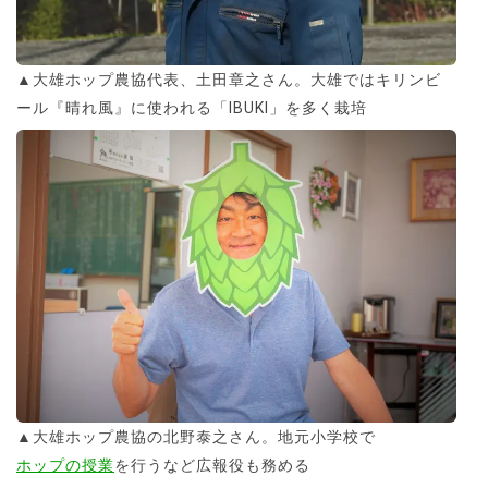
▲大雄ホップ農協代表、土田章之さん。大雄ではキリンビ
ール『晴れ風』に使われる「IBUKI」を多く栽培
▲大雄ホップ農協の北野泰之さん。地元小学校で
ホップの授業
を行うなど広報役も務める