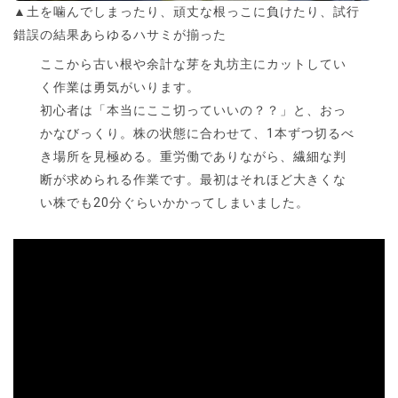
▲土を噛んでしまったり、頑丈な根っこに負けたり、試行
錯誤の結果あらゆるハサミが揃った
ここから古い根や余計な芽を丸坊主にカットしてい
く作業は勇気がいります。
初心者は「本当にここ切っていいの？？」と、おっ
かなびっくり。株の状態に合わせて、1本ずつ切るべ
き場所を見極める。重労働でありながら、繊細な判
断が求められる作業です。最初はそれほど大きくな
い株でも20分ぐらいかかってしまいました。