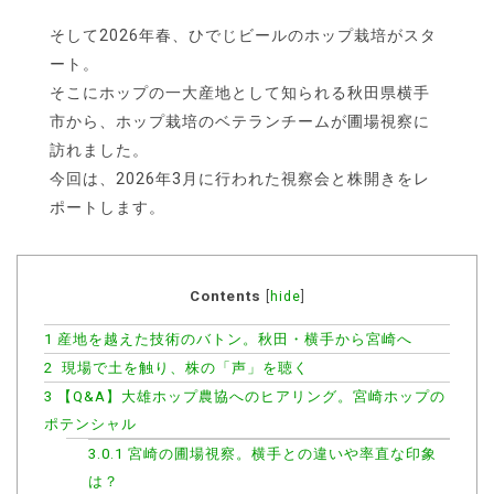
そして2026年春、ひでじビールのホップ栽培がスタ
ート。
そこにホップの一大産地として知られる秋田県横手
市から、ホップ栽培のベテランチームが圃場視察に
訪れました。
今回は、2026年3月に行われた視察会と株開きをレ
ポートします。
Contents
[
hide
]
1
産地を越えた技術のバトン。秋田・横手から宮崎へ
2
現場で土を触り、株の「声」を聴く
3
【Q&A】大雄ホップ農協へのヒアリング。宮崎ホップの
ポテンシャル
3.0.1
宮崎の圃場視察。横手との違いや率直な印象
は？