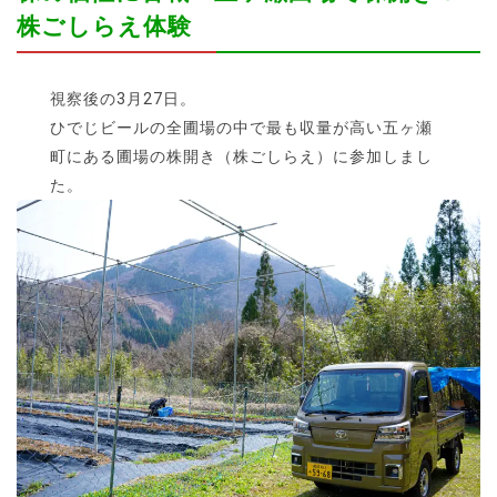
株ごしらえ体験
視察後の3月27日。
ひでじビールの全圃場の中で最も収量が高い五ヶ瀬
町にある圃場の株開き（株ごしらえ）に参加しまし
た。