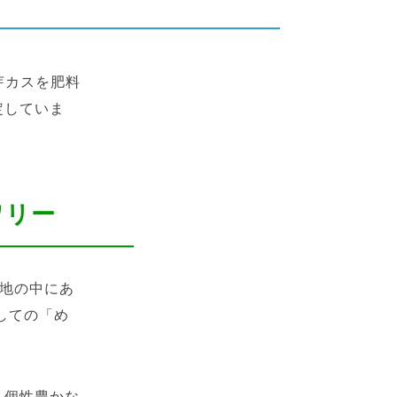
芽カスを肥料
定していま
ワリー
宅地の中にあ
しての「め
く個性豊かな