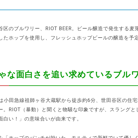
谷区のブルワリー、RIOT BEER。ビール醸造で発生する麦
したホップを使用し、フレッシュホップビールの醸造を予
ゃな面白さを追い求めているブル
BEERは小田急線祖師ヶ谷大蔵駅から徒歩約6分、世田谷区の住
ー。RIOT（暴動）と聞くと物騒な印象ですが、スラングと
面白い！」の意味合いが由来です。
を「ホップのパンチが効いた、モルティで新鮮でいて優し