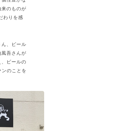
由来のものが
だわりを感
さん、ビール
地風吾さんが
え、ビールの
ァンのことを