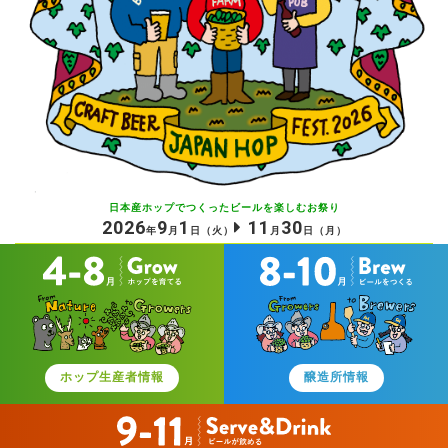
日本産ホップでつくったビールを
楽しむお祭り
2026
9
1
11
30
年
月
日
（火）
月
日
（月）
ホップ生産者情報
醸造所情報