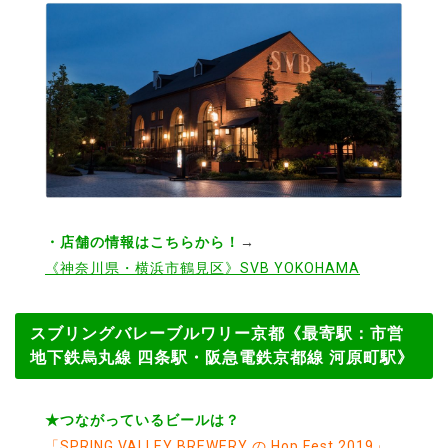
・店舗の情報はこちらから！
→
《神奈川県・横浜市鶴見区》SVB YOKOHAMA
スブリングバレーブルワリー京都《最寄駅：市営
地下鉄烏丸線 四条駅・阪急電鉄京都線 河原町駅》
★つながっているビールは？
「SPRING VALLEY BREWERY の Hop Fest 2019」