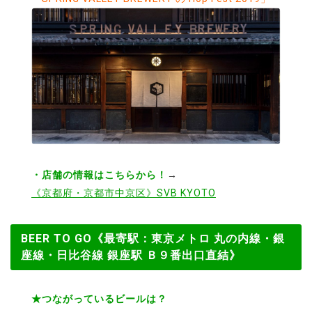
・店舗の情報はこちらから！
→
《京都府・京都市中京区》SVB KYOTO
BEER TO GO《最寄駅：東京メトロ 丸の内線・銀
座線・日比谷線 銀座駅 Ｂ９番出口直結》
★つながっているビールは？