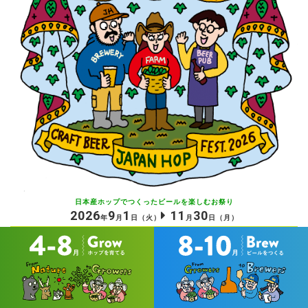
日本産ホップでつくったビールを
楽しむお祭り
2026
9
1
11
30
年
月
日
（火）
月
日
（月）