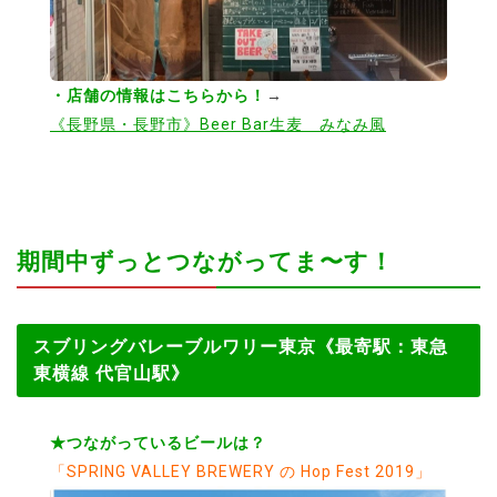
・店舗の情報はこちらから！
→
《長野県・長野市》Beer Bar生麦 みなみ風
期間中ずっとつながってま〜す！
スブリングバレーブルワリー東京《最寄駅：東急
東横線 代官山駅》
★つながっているビールは？
「SPRING VALLEY BREWERY の Hop Fest 2019」