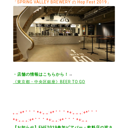
「SPRING VALLEY BREWERY の Hop Fest 2019」
・店舗の情報はこちらから！
→
《東京都・中央区銀座》BEER TO GO
｡.｡:+* ﾟ ゜ﾟ *+:｡.｡:+* ﾟ ゜ﾟ *+:｡.｡.｡:+*ﾟ ゜ﾟ
*+:｡.｡.｡:+* ﾟ ゜ﾟ *+:｡.｡:+* ﾟ ゜ﾟ *+:｡.｡
【お知らせ】FHF2019参加ビアバー・飲料店の皆さ