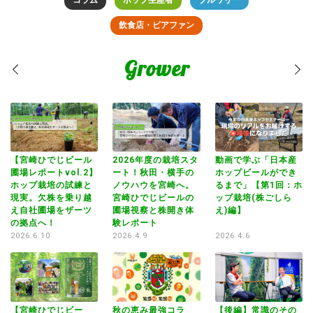
飲食店・ビアファン
Grower
狂
【宮崎ひでじビール
2026年度の栽培スタ
動画で学ぶ「日本産
【
伸
圃場レポートvol.2】
ート！秋田・横手の
ホップビールができ
圃
遠
ホップ栽培の試練と
ノウハウを宮崎へ。
るまで」【第1回：ホ
ホ
現実。欠株を乗り越
宮崎ひでじビールの
ップ栽培(株ごしら
現
え自社圃場をザーツ
圃場視察と株開き体
え)編】
え
の拠点へ！
験レポート
の
2026.6.10
2026.4.9
2026.4.6
20
【宮崎ひでじビー
秋の恵み最強コラ
【後編】常識のその