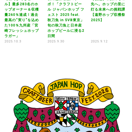
ル】最多283名のホ
ボ！「クラフトビー
先へ。ホップの里に
イベ
ップオーナー＆収穫
ル ジャパンホップ フ
灯る未来への挑戦譚
秋
量260％達成！過去
ェスト 2025 feat.
【遠野ホップ収穫祭
ボ
in
最高の“実り”を込め
秋刀魚 in SVB東京」
2025】
ル
た100％九州産「宮
旬の秋刀魚と日本産
ェ
O
崎フレッシュホップ
ホップビールに浸る2
秋
ラガー」
日間
旬
ホ
2025.10.3
2025.9.30
2025.9.12
日
20