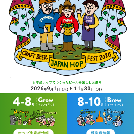
日本産ホップでつくったビールを
楽しむお祭り
2026
9
1
11
30
年
月
日
（火）
月
日
（月）
ホップ生産者情報
醸造所情報