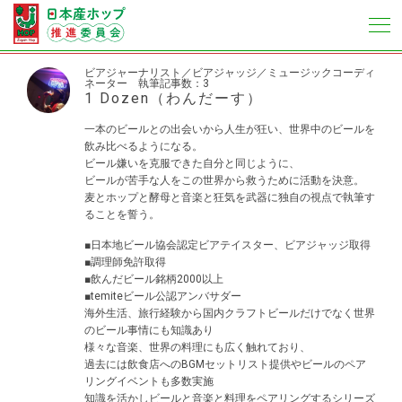
ビアジャーナリスト／ビアジャッジ／ミュージックコーディ
ネーター
執筆記事数：3
1 Dozen（わんだーす）
一本のビールとの出会いから人生が狂い、世界中のビールを
飲み比べるようになる。
ビール嫌いを克服できた自分と同じように、
ビールが苦手な人をこの世界から救うために活動を決意。
麦とホップと酵母と音楽と狂気を武器に独自の視点で執筆す
ることを誓う。
■日本地ビール協会認定ビアテイスター、ビアジャッジ取得
■調理師免許取得
■飲んだビール銘柄2000以上
■temiteビール公認アンバサダー
海外生活、旅行経験から国内クラフトビールだけでなく世界
のビール事情にも知識あり
様々な音楽、世界の料理にも広く触れており、
過去には飲食店へのBGMセットリスト提供やビールのペア
リングイベントも多数実施
知識を活かしビールと音楽と料理をペアリングするシリーズ