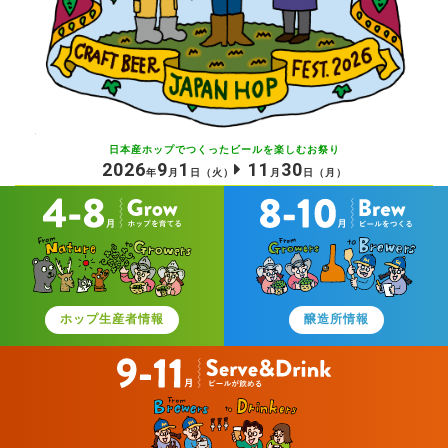
日本産ホップでつくったビールを
楽しむお祭り
2026
9
1
11
30
年
月
日
（火）
月
日
（月）
ホップ生産者情報
醸造所情報