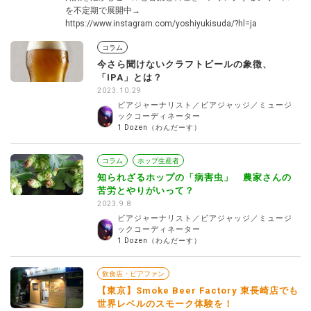
を不定期で展開中→
https://www.instagram.com/yoshiyukisuda/?hl=ja
コラム
今さら聞けないクラフトビールの象徴、
「IPA」とは？
2023.10.29
ビアジャーナリスト／ビアジャッジ／ミュージ
ックコーディネーター
1 Dozen（わんだーす）
コラム
ホップ生産者
知られざるホップの「病害虫」 農家さんの
苦労とやりがいって？
2023.9.8
ビアジャーナリスト／ビアジャッジ／ミュージ
ックコーディネーター
1 Dozen（わんだーす）
飲食店・ビアファン
【東京】Smoke Beer Factory 東長崎店でも
世界レベルのスモーク体験を！