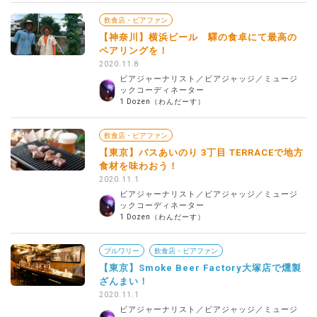
飲食店・ビアファン
【神奈川】横浜ビール 驛の食卓にて最高の
ペアリングを！
2020.11.8
ビアジャーナリスト／ビアジャッジ／ミュージ
ックコーディネーター
1 Dozen（わんだーす）
飲食店・ビアファン
【東京】バスあいのり 3丁目 TERRACEで地方
食材を味わおう！
2020.11.1
ビアジャーナリスト／ビアジャッジ／ミュージ
ックコーディネーター
1 Dozen（わんだーす）
ブルワリー
飲食店・ビアファン
【東京】Smoke Beer Factory大塚店で燻製
ざんまい！
2020.11.1
ビアジャーナリスト／ビアジャッジ／ミュージ