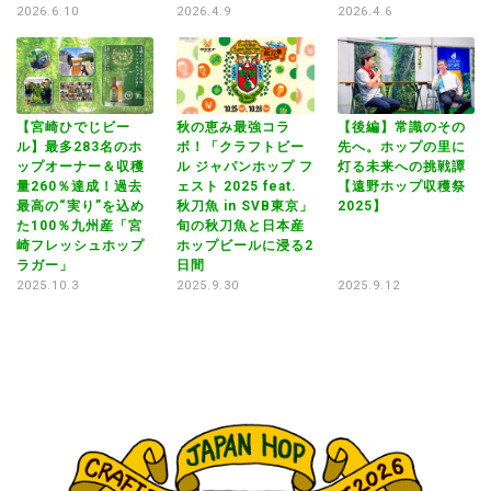
2026.6.10
2026.4.9
2026.4.6
20
【宮崎ひでじビー
秋の恵み最強コラ
【後編】常識のその
ル】最多283名のホ
ボ！「クラフトビー
先へ。ホップの里に
イベ
ップオーナー＆収穫
ル ジャパンホップ フ
灯る未来への挑戦譚
秋
量260％達成！過去
ェスト 2025 feat.
【遠野ホップ収穫祭
ボ
in
最高の“実り”を込め
秋刀魚 in SVB東京」
2025】
ル
た100％九州産「宮
旬の秋刀魚と日本産
ェ
O
崎フレッシュホップ
ホップビールに浸る2
秋
ラガー」
日間
旬
ホ
2025.10.3
2025.9.30
2025.9.12
日
20