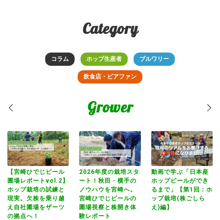
Category
コラム
ホップ生産者
ブルワリー
飲食店・ビアファン
Grower
狂
【宮崎ひでじビール
2026年度の栽培スタ
動画で学ぶ「日本産
【
伸
圃場レポートvol.2】
ート！秋田・横手の
ホップビールができ
圃
遠
ホップ栽培の試練と
ノウハウを宮崎へ。
るまで」【第1回：ホ
ホ
現実。欠株を乗り越
宮崎ひでじビールの
ップ栽培(株ごしら
現
え自社圃場をザーツ
圃場視察と株開き体
え)編】
え
の拠点へ！
験レポート
の