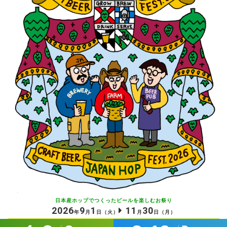
日本産ホップでつくったビールを
楽しむお祭り
2026
9
1
11
30
年
月
日
（火）
月
日
（月）