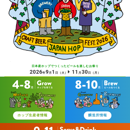
日本産ホップでつくったビールを
楽しむお祭り
2026
9
1
11
30
年
月
日
（火）
月
日
（月）
ホップ生産者情報
醸造所情報