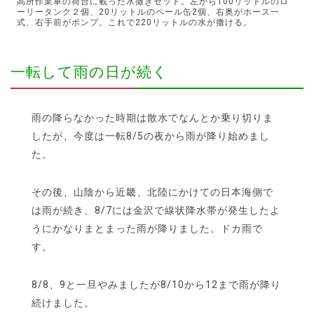
高所作業車の荷台に載った水撒きセット。左から100リットルのロ
ーリータンク２個、20リットルのペール缶2個、右奥がホース一
式、右手前がポンプ。これで220リットルの水が撒ける。
一転して雨の日が続く
雨の降らなかった時期は散水でなんとか乗り切りま
したが、今度は一転8/5の夜から雨が降り始めまし
た。
その後、山陰から近畿、北陸にかけての日本海側で
は雨が続き、8/7には金沢で線状降水帯が発生したよ
うにかなりまとまった雨が降りました。ドカ雨で
す。
8/8、9と一旦やみましたが8/10から12まで雨が降り
続けました。