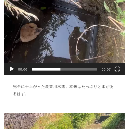
00:00
00:07
完全に干上がった農業用水路。本来はたっぷりと水があ
るはず。
動
画