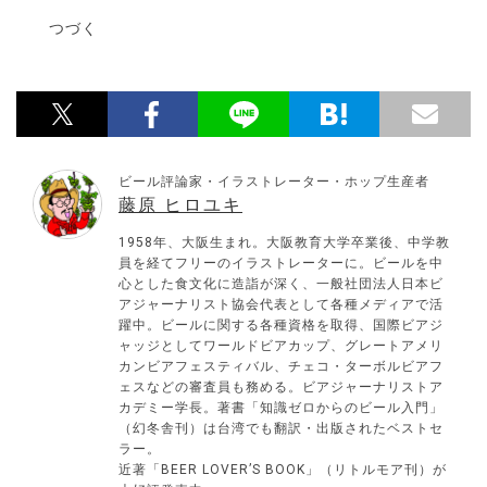
つづく
ビール評論家・イラストレーター・ホップ生産者
藤原 ヒロユキ
1958年、大阪生まれ。大阪教育大学卒業後、中学教
員を経てフリーのイラストレーターに。ビールを中
心とした食文化に造詣が深く、一般社団法人日本ビ
アジャーナリスト協会代表として各種メディアで活
躍中。ビールに関する各種資格を取得、国際ビアジ
ャッジとしてワールドビアカップ、グレートアメリ
カンビアフェスティバル、チェコ・ターボルビアフ
ェスなどの審査員も務める。ビアジャーナリストア
カデミー学長。著書「知識ゼロからのビール入門」
（幻冬舎刊）は台湾でも翻訳・出版されたベストセ
ラー。
近著「BEER LOVER’S BOOK」（リトルモア刊）が