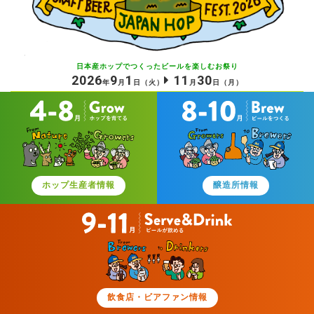
日本産ホップでつくったビールを
楽しむお祭り
2026
9
1
11
30
年
月
日
（火）
月
日
（月）
ホップ生産者情報
醸造所情報
飲食店・ビアファン情報