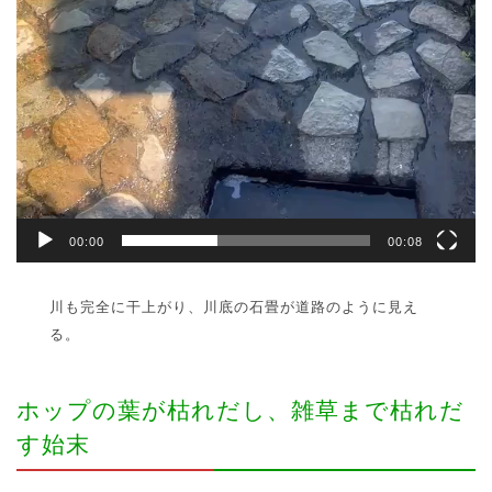
00:00
00:08
川も完全に干上がり、川底の石畳が道路のように見え
る。
ホップの葉が枯れだし、雑草まで枯れだ
す始末