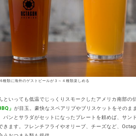
6種類に海外のゲストビールが３～４種類楽しめる
んといっても低温でじっくりスモークしたアメリカ南部の
BBQ」
が目玉。豪快なスペアリブやブリスケットをそのま
、パンとサラダがセットになったプレートを頼めば、サン
きます。フレンチフライやオリーブ、チーズなど、Octagon 
合うおつまみ類も提供。