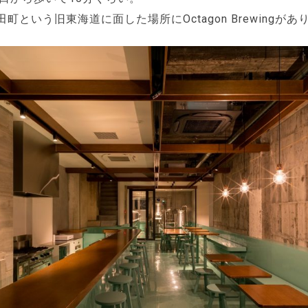
町という旧東海道に面した場所にOctagon Brewingがあ