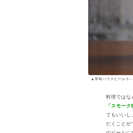
▲常時ハウスビール５～
料理ではな
「スモーク
てもいいし
だくことがで
のビールに