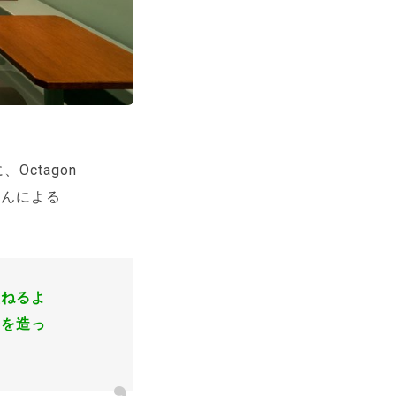
ctagon
さんによる
損ねるよ
』を造っ