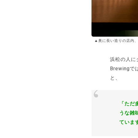
▲奥に長い造りの店内
浜松の人に
Brewi
と、
「ただ
うな雑
ていま