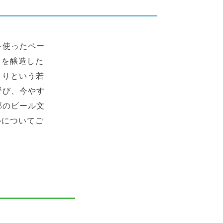
を使ったペー
」
を醸造した
まりという若
呼び、今やす
部のビール文
ールについてご