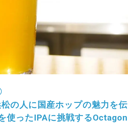
浜松の人に国産ホップの魅力を伝
を使ったIPAに挑戦するOctagon B