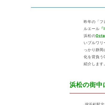
昨年の「フ
ルエール
「
浜松の
Octa
いブルワリ
っかり静岡
化を背負うO
紹介します
浜松の街中
JR浜松駅