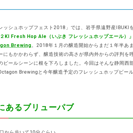
レッシュホップフェスト2018」では、岩手県遠野産IBUKI
I２KI Fresh Hop Ale（いぶき フレッシュホップエール）
gon Brewing
。2018年１月の醸造開始からまだ１年半あ
ーにもかかわらず、醸造技術の高さが県内外からの評判を
のビールシーンに根を下ろしました。今回はそんな静岡西
ctagon Brewingと今年醸造予定のフレッシュホップビ
。
にあるブリューパブ
北口から歩いて10分ぐらい。