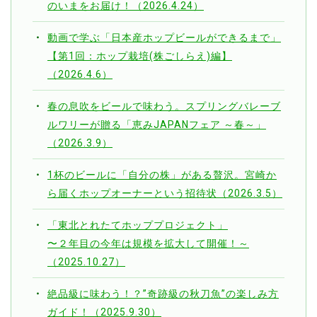
のいまをお届け！（2026.4.24）
動画で学ぶ「日本産ホップビールができるまで」
【第1回：ホップ栽培(株ごしらえ)編】
（2026.4.6）
春の息吹をビールで味わう。スプリングバレーブ
ルワリーが贈る「恵みJAPANフェア ～春～」
（2026.3.9）
1杯のビールに「自分の株」がある贅沢。宮崎か
ら届くホップオーナーという招待状（2026.3.5）
「東北とれたてホッププロジェクト」
〜２年目の今年は規模を拡大して開催！～
（2025.10.27）
絶品級に味わう！？”奇跡級の秋刀魚”の楽しみ方
ガイド！（2025.9.30）