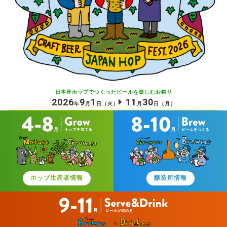
日本産ホップでつくったビールを
楽しむお祭り
2026
9
1
11
30
年
月
日
（火）
月
日
（月）
ホップ生産者情報
醸造所情報