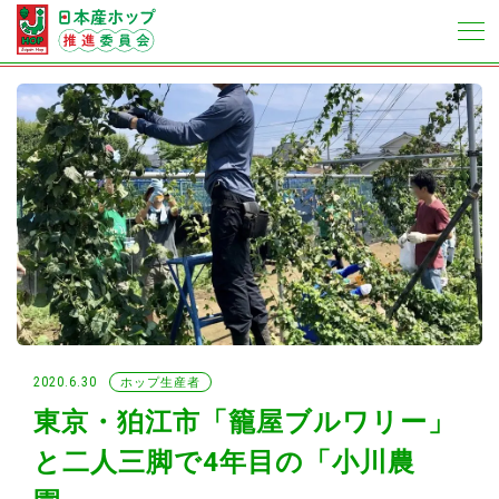
2020.6.30
ホップ生産者
東京・狛江市「籠屋ブルワリー」
と二人三脚で4年目の「小川農