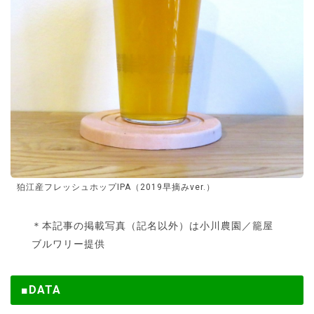
狛江産フレッシュホップIPA（2019早摘みver.）
＊本記事の掲載写真（記名以外）は小川農園／籠屋
ブルワリー提供
■DATA