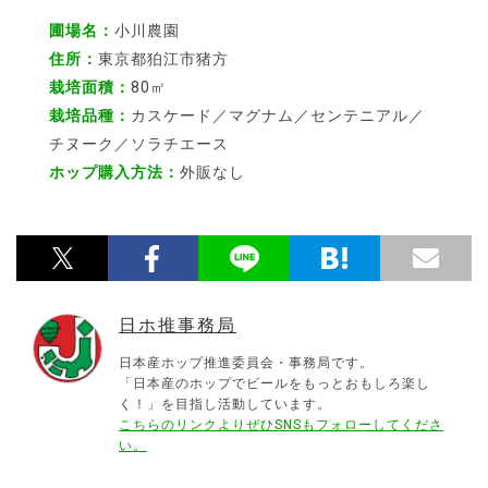
圃場名：
小川農園
住所：
東京都狛江市猪方
栽培面積：
80㎡
栽培品種：
カスケード／マグナム／センテニアル／
チヌーク／ソラチエース
ホップ購入方法：
外販なし
日ホ推事務局
日本産ホップ推進委員会・事務局です。
「日本産のホップでビールをもっとおもしろ楽し
く！」を目指し活動しています。
こちらのリンクよりぜひSNSもフォローしてくださ
い。