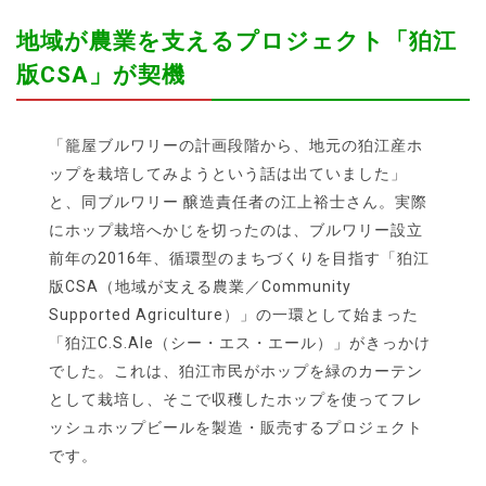
地域が農業を支えるプロジェクト「狛江
版CSA」が契機
「籠屋ブルワリーの計画段階から、地元の狛江産ホ
ップを栽培してみようという話は出ていました」
と、同ブルワリー 醸造責任者の江上裕士さん。実際
にホップ栽培へかじを切ったのは、ブルワリー設立
前年の2016年、循環型のまちづくりを目指す「狛江
版CSA（地域が支える農業／Community
Supported Agriculture）」の一環として始まった
「狛江C.S.Ale（シー・エス・エール）」がきっかけ
でした。これは、狛江市民がホップを緑のカーテン
として栽培し、そこで収穫したホップを使ってフレ
ッシュホップビールを製造・販売するプロジェクト
です。