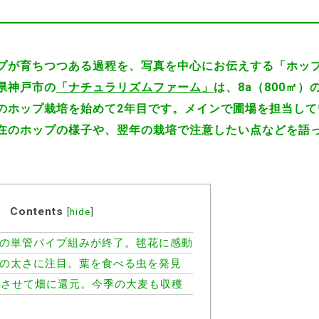
プが育ちつつある過程を、写真を中心にお伝えする「ホッ
県神戸市の
「ナチュラリズムファーム」
は、8a（800㎡
のホップ栽培を始めて2年目です。メインで圃場を担当して
在のホップの様子や、翌年の栽培で注意したい点などを語
Contents
[
hide
]
場の単管パイプ組みが終了。毬花に感動
ルの太さに注目。葉を食べる虫を発見
させて畑に還元。今季の大麦も収穫