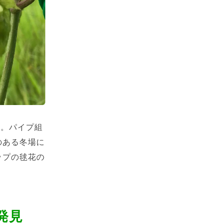
た。パイプ組
のある冬場に
ップの毬花の
発見