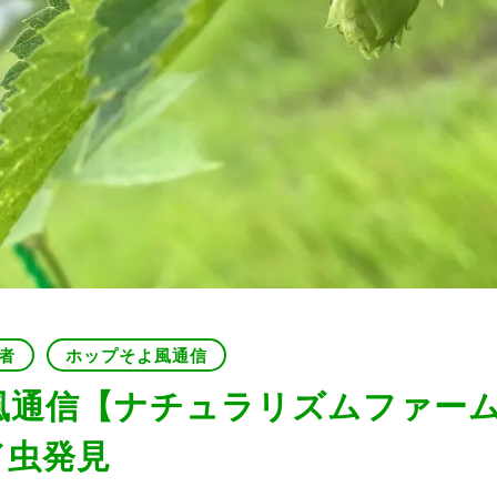
者
ホップそよ風通信
風通信【ナチュラリズムファーム
／虫発見