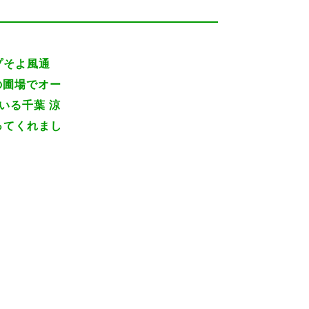
プそよ風通
）の圃場でオー
いる千葉 涼
ってくれまし