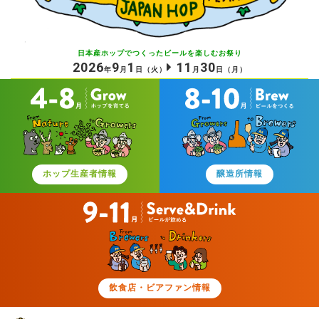
日本産ホップでつくったビールを
楽しむお祭り
2026
9
1
11
30
年
月
日
（火）
月
日
（月）
ホップ生産者情報
醸造所情報
飲食店・ビアファン情報