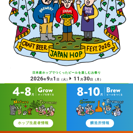
日本産ホップでつくったビールを
楽しむお祭り
2026
9
1
11
30
年
月
日
（火）
月
日
（月）
ホップ生産者情報
醸造所情報