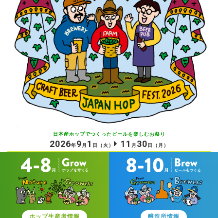
日本産ホップでつくったビールを
楽しむお祭り
2026
9
1
11
30
年
月
日
（火）
月
日
（月）
ホップ生産者情報
醸造所情報