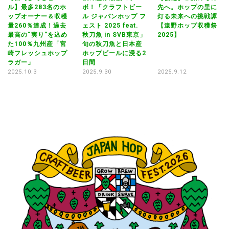
ル】最多283名のホ
ボ！「クラフトビー
先へ。ホップの里に
イベ
ップオーナー＆収穫
ル ジャパンホップ フ
灯る未来への挑戦譚
秋
量260％達成！過去
ェスト 2025 feat.
【遠野ホップ収穫祭
ボ
in
最高の“実り”を込め
秋刀魚 in SVB東京」
2025】
ル
た100％九州産「宮
旬の秋刀魚と日本産
ェ
O
崎フレッシュホップ
ホップビールに浸る2
秋
ラガー」
日間
旬
ホ
2025.10.3
2025.9.30
2025.9.12
日
20