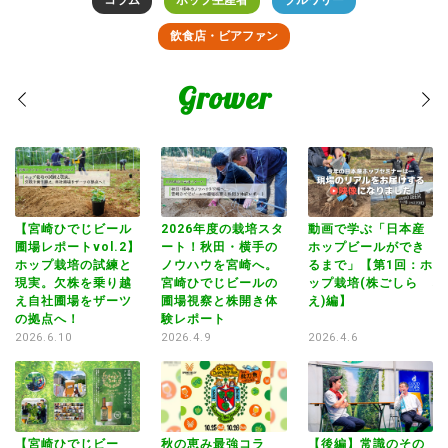
飲食店・ビアファン
Grower
狂
【宮崎ひでじビール
2026年度の栽培スタ
動画で学ぶ「日本産
【
伸
圃場レポートvol.2】
ート！秋田・横手の
ホップビールができ
圃
遠
ホップ栽培の試練と
ノウハウを宮崎へ。
るまで」【第1回：ホ
ホ
現実。欠株を乗り越
宮崎ひでじビールの
ップ栽培(株ごしら
現
え自社圃場をザーツ
圃場視察と株開き体
え)編】
え
の拠点へ！
験レポート
の
2026.6.10
2026.4.9
2026.4.6
20
【宮崎ひでじビー
秋の恵み最強コラ
【後編】常識のその