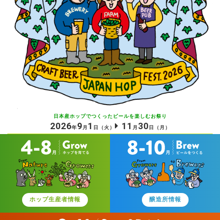
日本産ホップでつくったビールを
楽しむお祭り
2026
9
1
11
30
年
月
日
（火）
月
日
（月）
ホップ生産者情報
醸造所情報