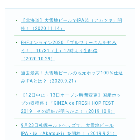
【北海道】大雪地ビールでIPA暁（アカツキ）開
栓！（2020.11.14）
FHFオンライン2020 「ブルワリーさんを知ろ
う！」 10/31（土）17時より生配信
（2020.10.29）
過去最高！大雪地ビールの地元ホップ100％仕込
みIPAとは？（2020.9.21）
【12日中止・13日オープン時間変更】国産ホッ
プの収穫祭！「GINZA de FRESH HOP FEST
2019」その詳細が明らかに！（2019.10.9）
9月23日札幌モルトヘッズで、大雪地ビール
IPA・暁（Akatsuki）を開栓！（2019.9.21）