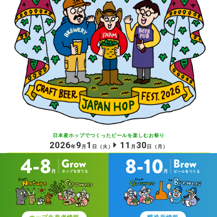
日本産ホップでつくったビールを
楽しむお祭り
2026
9
1
11
30
年
月
日
（火）
月
日
（月）