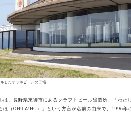
ーアルしたオラホビールの工場
ルは、長野県東御市にあるクラフトビール醸造所。「わた
ほ（OH!LA!HO）」という方言が名前の由来で、1996