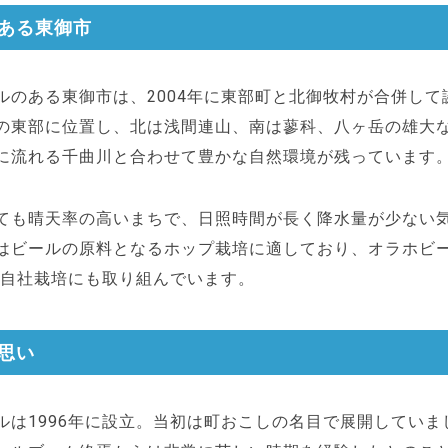
ある東御市
ルのある東御市は、2004年に東部町と北御牧村が合併して
の東部に位置し、北は浅間連山、南は蓼科、八ヶ岳の雄大
に流れる千曲川と合わせて豊かな自然環境が残っています
ても晴天率の高いまちで、日照時間が長く降水量が少ない
はビールの原料となるホップ栽培に適しており、オラホビ
から自社栽培にも取り組んでいます。
思い
ルは1996年に設立。当初は町おこしの名目で展開していま