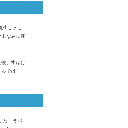
誕生しまし
な山なみに囲
。
気候、水はけ
ールでは
した。その