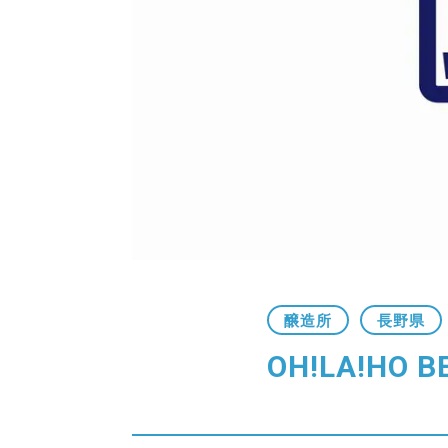
醸造所
長野県
OH!LA!HO B