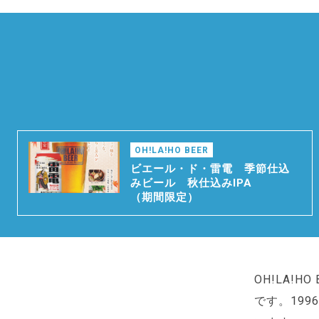
OH!LA!HO BEER
ビエール・ド・雷電 季節仕込
みビール 秋仕込みIPA
（期間限定）
OH!LA!
です。19