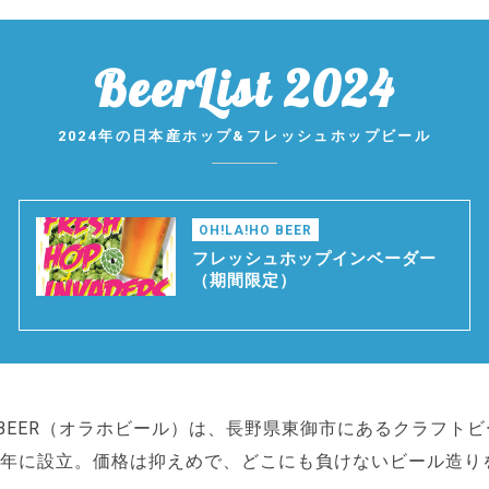
BeerList 2024
2024年の日本産ホップ&フレッシュホップビール
OH!LA!HO BEER
フレッシュホップインベーダー
（期間限定）
HO BEER（オラホビール）は、長野県東御市にあるクラフト
96年に設立。価格は抑えめで、どこにも負けないビール造り