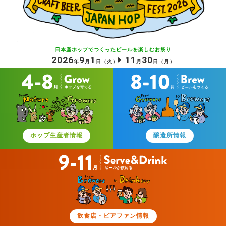
日本産ホップでつくったビールを
楽しむお祭り
2026
9
1
11
30
年
月
日
（火）
月
日
（月）
ホップ生産者情報
醸造所情報
飲食店・ビアファン情報