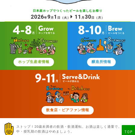
日本産ホップでつくったビールを
楽しむお祭り
2026
9
1
11
30
年
月
日
（火）
月
日
（月）
ホップ生産者情報
醸造所情報
飲食店・ビアファン情報
ストップ！20歳未満者の飲酒・飲酒運転。お酒は楽しく適量で。
妊娠
中・授乳期の飲酒はやめましょう。
TOP