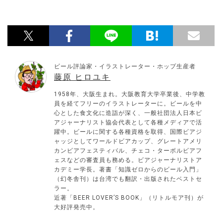
ビール評論家・イラストレーター・ホップ生産者
藤原 ヒロユキ
1958年、大阪生まれ。大阪教育大学卒業後、中学教
員を経てフリーのイラストレーターに。ビールを中
心とした食文化に造詣が深く、一般社団法人日本ビ
アジャーナリスト協会代表として各種メディアで活
躍中。ビールに関する各種資格を取得、国際ビアジ
ャッジとしてワールドビアカップ、グレートアメリ
カンビアフェスティバル、チェコ・ターボルビアフ
ェスなどの審査員も務める。ビアジャーナリストア
カデミー学長。著書「知識ゼロからのビール入門」
（幻冬舎刊）は台湾でも翻訳・出版されたベストセ
ラー。
近著「BEER LOVER’S BOOK」（リトルモア刊）が
大好評発売中。