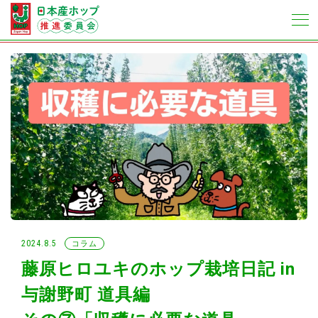
2024.8.5
コラム
藤原ヒロユキのホップ栽培日記 in
与謝野町 道具編