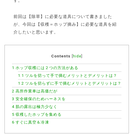
す。
前回は【除草】に必要な道具について書きました
が、今回は【収穫＝ホップ摘み】に必要な道具を紹
介したいと思います。
Contents
[
hide
]
1
ホップ収穫には２つの方法がある
1.1
ツルを切って手で摘むメリットとデメリットは？
1.2
ツルを切らずに手で摘むメリットとデメリットは？
2
高所作業車は高価だが
3
安全確保のためハーネスを
4
肌の露出は極力少なく
5
収穫したホップを集める
6
すぐに真空＆冷凍