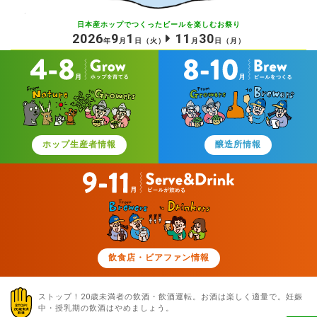
日本産ホップでつくったビールを
楽しむお祭り
2026
9
1
11
30
年
月
日
（火）
月
日
（月）
ホップ生産者情報
醸造所情報
飲食店・ビアファン情報
ストップ！20歳未満者の飲酒・飲酒運転。お酒は楽しく適量で。
妊娠
中・授乳期の飲酒はやめましょう。