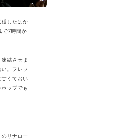
収穫したばか
風で7時間か
く凍結させま
違い。フレッ
は甘くておい
砕ホップでも
りのリナロー