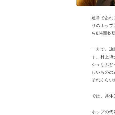
通常であれ
りのホップ
ら8時間乾
一方で、凍
す。村上博
シュなぶど
しいものの
それくらい
では、具体
ホップの代