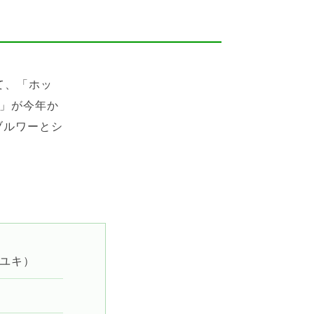
て、「ホッ
I」が今年か
ブルワーとシ
。
ロユキ）