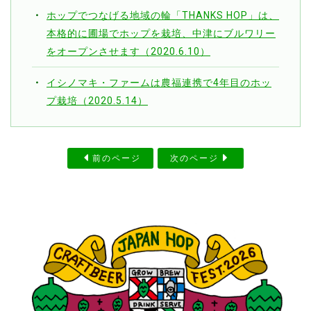
ホップでつなげる地域の輪「THANKS HOP」は、
本格的に圃場でホップを栽培、中津にブルワリー
をオープンさせます（2020.6.10）
イシノマキ・ファームは農福連携で4年目のホッ
プ栽培（2020.5.14）
前のページ
次のページ