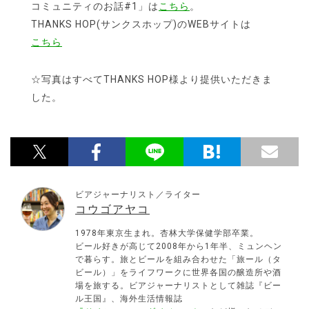
コミュニティのお話#1」は
こちら
。
THANKS HOP(サンクスホップ)のWEBサイトは
こちら
☆写真はすべてTHANKS HOP様より提供いただきま
した。
ビアジャーナリスト／ライター
コウゴアヤコ
1978年東京生まれ。杏林大学保健学部卒業。
ビール好きが高じて2008年から1年半、ミュンヘン
で暮らす。旅とビールを組み合わせた「旅ール（タ
ビール）」をライフワークに世界各国の醸造所や酒
場を旅する。ビアジャーナリストとして雑誌『ビー
ル王国』、海外生活情報誌