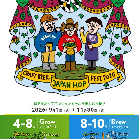
日本産ホップでつくったビールを
楽しむお祭り
2026
9
1
11
30
年
月
日
（火）
月
日
（月）