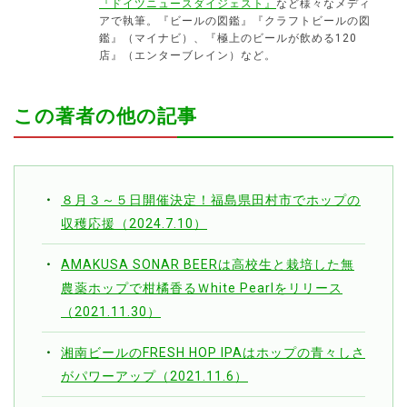
『ドイツニュースダイジェスト』
など様々なメディ
アで執筆。『ビールの図鑑』『クラフトビールの図
鑑』（マイナビ）、『極上のビールが飲める120
店』（エンターブレイン）など。
この著者の他の記事
８月３～５日開催決定！福島県田村市でホップの
収穫応援（2024.7.10）
AMAKUSA SONAR BEERは高校生と栽培した無
農薬ホップで柑橘香るＷhite Pearlをリリース
（2021.11.30）
湘南ビールのFRESH HOP IPAはホップの青々しさ
がパワーアップ（2021.11.6）