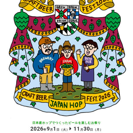
日本産ホップでつくったビールを
楽しむお祭り
2026
9
1
11
30
年
月
日
（火）
月
日
（月）