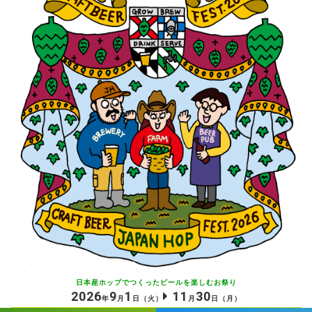
日本産ホップでつくったビールを
楽しむお祭り
2026
9
1
11
30
年
月
日
（火）
月
日
（月）