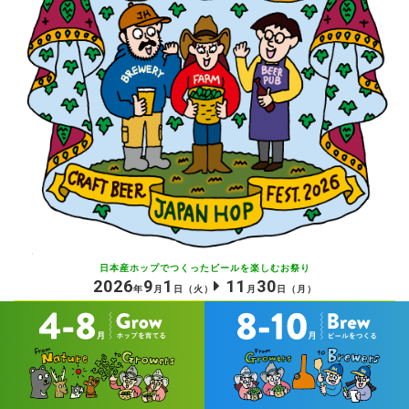
日本産ホップでつくったビールを
楽しむお祭り
2026
9
1
11
30
年
月
日
（火）
月
日
（月）