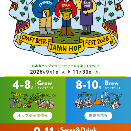
日本産ホップでつくったビールを
楽しむお祭り
2026
9
1
11
30
年
月
日
（火）
月
日
（月）
ホップ生産者情報
醸造所情報