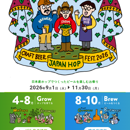
日本産ホップでつくったビールを
楽しむお祭り
2026
9
1
11
30
年
月
日
（火）
月
日
（月）