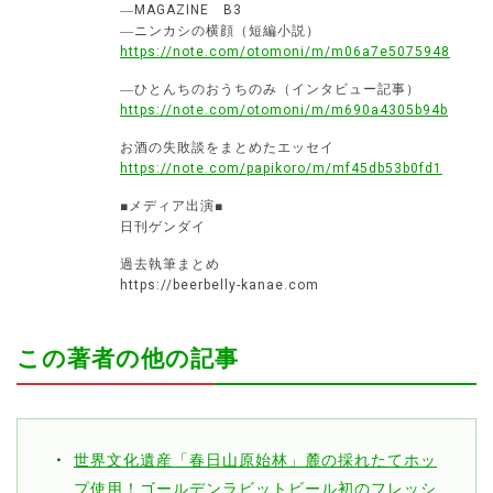
―MAGAZINE B3
―ニンカシの横顔（短編小説）
https://note.com/otomoni/m/m06a7e5075948
―ひとんちのおうちのみ（インタビュー記事）
https://note.com/otomoni/m/m690a4305b94b
お酒の失敗談をまとめたエッセイ
https://note.com/papikoro/m/mf45db53b0fd1
■メディア出演■
日刊ゲンダイ
過去執筆まとめ
https://beerbelly-kanae.com
この著者の他の記事
世界文化遺産「春日山原始林」麓の採れたてホッ
プ使用！ゴールデンラビットビール初のフレッシ