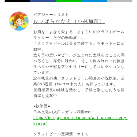
ビアジャーナリスト
ルッぱらかなえ（小林加苗）
お酒をこよなく愛する、さすらいのクラフトビール
ライター（ただの転勤族）。
『クラフトビールは骨まで愛する』をモットーに活
動中。
造り手の想いやビールが生まれた土壌をとことん調
べ尽くし、存分に味わい、そして飲み終わった後は
ラベルや王冠をアクセサリーにしてコレクションし
ています。
記事執筆の他、クラフトビール関連の小説執筆、企
業SNS運用（twitter中の人）も行っています。
居酒屋店長の経験を活かし、子供と楽しむおうち居
酒屋も提案中！
■執筆歴■
日本文化の入口マガジン和樂web
https://intojapanwaraku.com/author/beer-berry-
kanae/
クラフトビール定期便 オトモニ