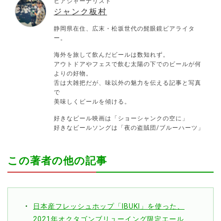
ビアジャーナリスト
ジャンク板村
静岡県在住、広末・松坂世代の髭眼鏡ビアライタ
ー。
海外を旅して飲んだビールは数知れず。
アウトドアやフェスで飲む太陽の下でのビールが何
よりの好物。
舌は大雑把だが、味以外の魅力を伝える記事と写真
で
美味しくビールを傾ける。
好きなビール映画は「ショーシャンクの空に」
好きなビールソングは「夜の盗賊団/ブルーハーツ」
この著者の他の記事
日本産フレッシュホップ「IBUKI」を使った、
2021年オクタゴンブリューイング限定エール