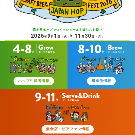
日本産ホップでつくったビールを
楽しむお祭り
2026
9
1
11
30
年
月
日
（火）
月
日
（月）
ホップ生産者情報
醸造所情報
飲食店・ビアファン情報