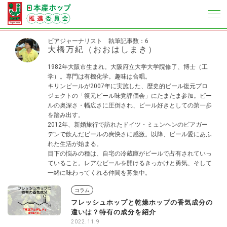
ビアジャーナリスト
執筆記事数：6
大橋万紀（おおはしまき）
1982年大阪市生まれ。大阪府立大学大学院修了、博士（工
学）。専門は有機化学。趣味は合唱。
キリンビールが2007年に実施した、歴史的ビール復元プロ
ジェクトの「復元ビール味覚評価会」にたまたま参加。ビー
ルの奥深さ・幅広さに圧倒され、ビール好きとしての第一歩
を踏み出す。
2012年、新婚旅行で訪れたドイツ・ミュンヘンのビアガー
デンで飲んだビールの爽快さに感激。以降、ビール愛にあふ
れた生活が始まる。
目下の悩みの種は、自宅の冷蔵庫がビールで占有されていっ
ていること。レアなビールを開けるきっかけと勇気、そして
一緒に味わってくれる仲間を募集中。
コラム
フレッシュホップと乾燥ホップの香気成分の
違いは？特有の成分を紹介
2022.11.9