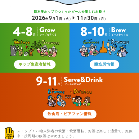
日本産ホップでつくったビールを
楽しむお祭り
2026
9
1
11
30
年
月
日
（火）
月
日
（月）
ホップ生産者情報
醸造所情報
飲食店・ビアファン情報
ストップ！20歳未満者の飲酒・飲酒運転。お酒は楽しく適量で。
妊娠
中・授乳期の飲酒はやめましょう。