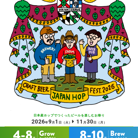
日本産ホップでつくったビールを
楽しむお祭り
2026
9
1
11
30
年
月
日
（火）
月
日
（月）