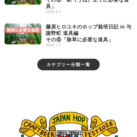
具」
2024.6.1
藤原ヒロユキのホップ栽培日記 in 与
謝野町 道具編
その⑥「除草に必要な道具」
2024.7.1
カテゴリー分類一覧