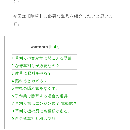
す。
今回は【除草】に必要な道具を紹介したいと思いま
す。
Contents
[
hide
]
1
草刈りの音が常に聞こえる季節
2
なぜ草刈りが必要なの？
3
雑草に肥料をやる？
4
蒸れるとカビる？
5
害虫の隠れ家をなくす。
6
手作業で除草する場合の道具
7
草刈り機はエンジン式？ 電動式？
8
草刈り機の刃にも種類がある。
9
自走式草刈り機も便利