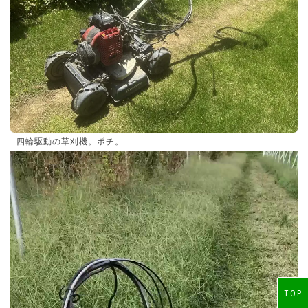
四輪駆動の草刈機。ポチ。
動
画
プ
レ
ー
ヤ
ー
TOP