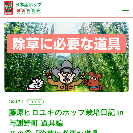
2024.7.1
コラム
藤原ヒロユキのホップ栽培日記 in
与謝野町 道具編