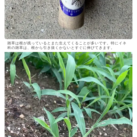
雑草は根が残っているとまた生えてくることが多いです。特にイネ
科の雑草は、根から引き抜くかないとすぐに伸びてきます。
動
画
プ
レ
ー
ヤ
ー