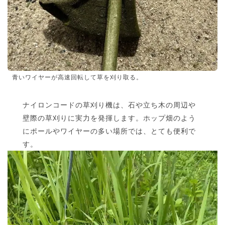
青いワイヤーが高速回転して草を刈り取る。
ナイロンコードの草刈り機は、石や立ち木の周辺や
壁際の草刈りに実力を発揮します。ホップ畑のよう
にポールやワイヤーの多い場所では、とても便利で
す。
動
画
プ
レ
ー
ヤ