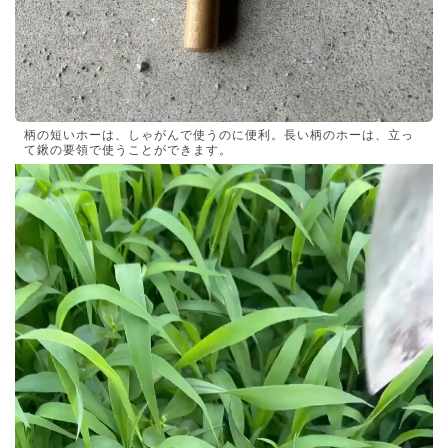
柄の短いホーは、しゃがんで使うのに便利。長い柄のホーは、立っ
て鍬の要領で使うことができます。
動
画
プ
レ
ー
ヤ
ー