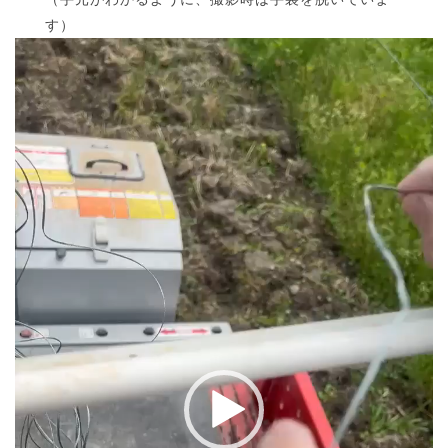
す）
動
画
プ
レ
ー
ヤ
ー