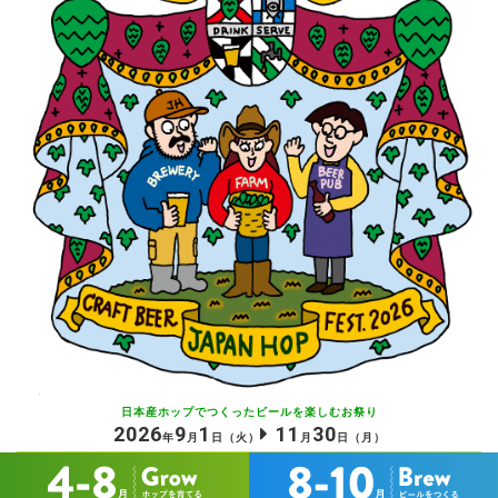
日本産ホップでつくったビールを
楽しむお祭り
2026
9
1
11
30
年
月
日
（火）
月
日
（月）