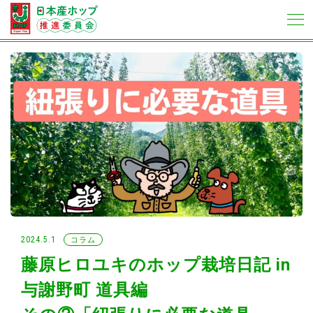
2024.5.1
コラム
藤原ヒロユキのホップ栽培日記 in
与謝野町 道具編