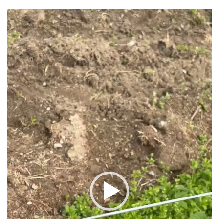
動
画
プ
レ
ー
ヤ
ー