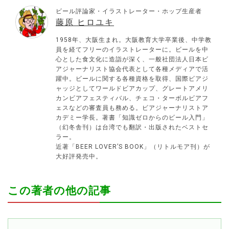
ビール評論家・イラストレーター・ホップ生産者
藤原 ヒロユキ
1958年、大阪生まれ。大阪教育大学卒業後、中学教
員を経てフリーのイラストレーターに。ビールを中
心とした食文化に造詣が深く、一般社団法人日本ビ
アジャーナリスト協会代表として各種メディアで活
躍中。ビールに関する各種資格を取得、国際ビアジ
ャッジとしてワールドビアカップ、グレートアメリ
カンビアフェスティバル、チェコ・ターボルビアフ
ェスなどの審査員も務める。ビアジャーナリストア
カデミー学長。著書「知識ゼロからのビール入門」
（幻冬舎刊）は台湾でも翻訳・出版されたベストセ
ラー。
近著「BEER LOVER’S BOOK」（リトルモア刊）が
大好評発売中。
この著者の他の記事