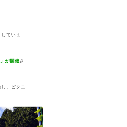
としていま
ェ」が開催
さ
穫し、ピクニ