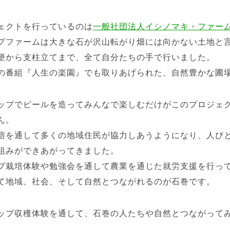
ェクトを行っているのは
一般社団法人イシノマキ・ファー
プファームは大きな石が沢山転がり畑には向かない土地と
墾から支柱立てまで、全て自分たちの手で行いました。
の番組『人生の楽園』でも取りあげられた、自然豊かな圃
ップでビールを造ってみんなで楽しむだけがこのプロジェ
ん。
培を通して多くの地域住民が協力しあうようになり、人び
組みができあがってきました。
プ栽培体験や勉強会を通して農業を通じた就労支援を行っ
て地域、社会、そして自然とつながれるのが石巻です。
ップ収穫体験を通して、石巻の人たちや自然とつながって