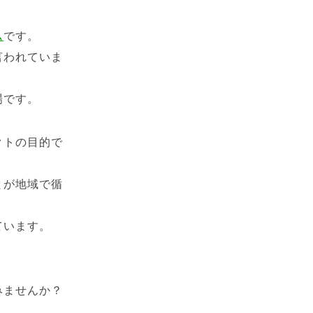
ム
です。
言われていま
場です。
クトの目的で
とが地域で循
ています。
みませんか？