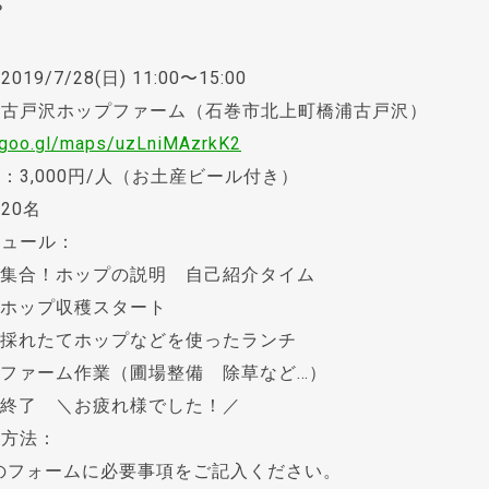
？
019/7/28(日) 11:00〜15:00
：古戸沢ホップファーム（石巻市北上町橋浦古戸沢）
//goo.gl/maps/uzLniMAzrkK2
：3,000円/人（お土産ビール付き）
20名
ジュール：
0 集合！ホップの説明 自己紹介タイム
0 ホップ収穫スタート
0 採れたてホップなどを使ったランチ
0 ファーム作業（圃場整備 除草など…）
0 終了 ＼お疲れ様でした！／
込方法：
のフォームに必要事項をご記入ください。