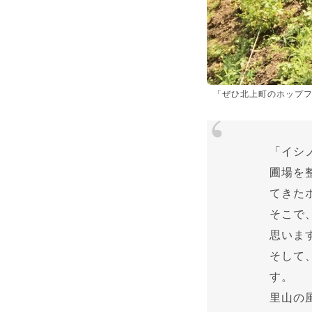
「ぜひ北上町のホップ
「イシ
圃場を
てきた
そこで
思いま
そして
す。
里山の