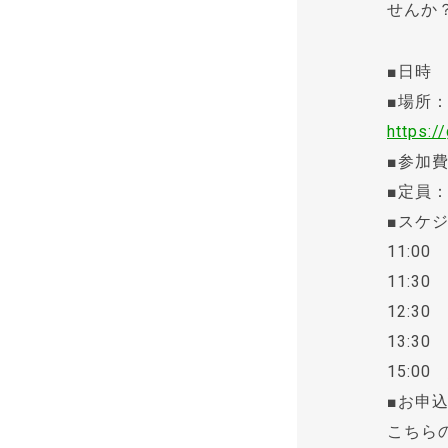
せんか
■日時 2
■場所
https:
■参加費
■定員：
■スケ
11:0
11:3
12:3
13:3
15:0
■お申
こちら