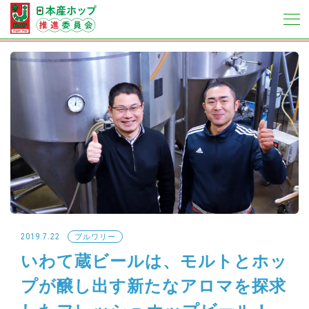
2019.7.22
ブルワリー
いわて蔵ビールは、モルトとホッ
プが醸し出す新たなアロマを探求