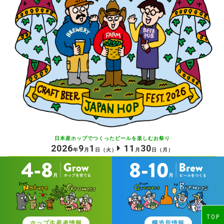
日本産ホップでつくったビールを
楽しむお祭り
2026
9
1
11
30
年
月
日
（火）
月
日
（月）
TOP
ホップ生産者情報
醸造所情報