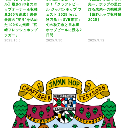
ル】最多283名のホ
ボ！「クラフトビー
先へ。ホップの里に
イベ
ップオーナー＆収穫
ル ジャパンホップ フ
灯る未来への挑戦譚
秋
量260％達成！過去
ェスト 2025 feat.
【遠野ホップ収穫祭
ボ
in
最高の“実り”を込め
秋刀魚 in SVB東京」
2025】
ル
た100％九州産「宮
旬の秋刀魚と日本産
ェ
O
崎フレッシュホップ
ホップビールに浸る2
秋
ラガー」
日間
旬
ホ
2025.10.3
2025.9.30
2025.9.12
日
20