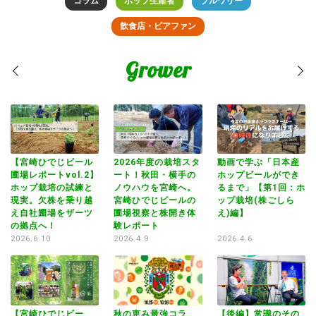
コラム
ホップ生産者
ブルワリー
飲食店・ビアファン
Grower
狂
【宮崎ひでじビール
2026年度の栽培スタ
動画で学ぶ「日本産
【
伸
圃場レポートvol.2】
ート！秋田・横手の
ホップビールができ
圃
遠
ホップ栽培の試練と
ノウハウを宮崎へ。
るまで」【第1回：ホ
ホ
現実。欠株を乗り越
宮崎ひでじビールの
ップ栽培(株ごしら
現
え自社圃場をザーツ
圃場視察と株開き体
え)編】
え
の拠点へ！
験レポート
の
2026.6.10
2026.4.9
2026.4.6
20
【宮崎ひでじビー
秋の恵み最強コラ
【後編】常識のその