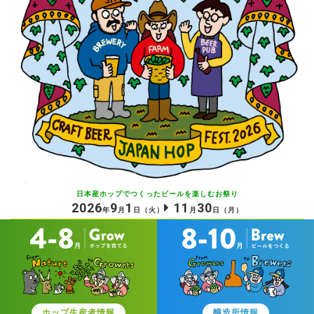
日本産ホップでつくったビールを
楽しむお祭り
2026
9
1
11
30
年
月
日
（火）
月
日
（月）
ホップ生産者情報
醸造所情報