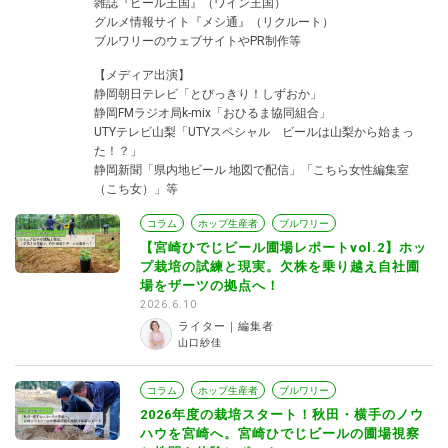
雑誌『ビール王国』（ワイン王国）
グルメ情報サイト『メシ通』（リクルート）
ブルワリーのウェブサイトやPR制作等
【メディア出演】
静岡朝日テレビ「とびっきり！しずおか」
静岡FMラジオ局k-mix「おひるま協同組合」
UTYテレビ山梨「UTYスペシャル ビールは山梨から始まっ
た！？」
静岡新聞「県内地ビール 地図で配信」「こちら女性編集室
（こち女）」等
コラム
ホップ生産者
ブルワリー
【宮崎ひでじビール圃場レポートvol.2】ホッ
プ栽培の試練と現実。欠株を乗り越え自社圃
場をザーツの拠点へ！
2026.6.10
ライター｜編集者
山口紗佳
コラム
ホップ生産者
ブルワリー
2026年度の栽培スタート！秋田・横手のノウ
ハウを宮崎へ。宮崎ひでじビールの圃場視察