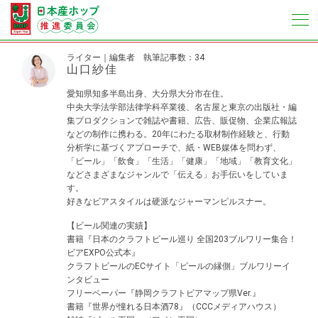
ライター｜編集者
執筆記事数：34
山口紗佳
愛知県知多半島出身、大分県大分市在住。
中央大学法学部法律学科卒業後、名古屋と東京の出版社・編
集プロダクションで雑誌や書籍、広告、販促物、企業広報誌
などの制作に携わる。20年にわたる取材制作経験と、行動
分析学に基づくアプローチで、紙・WEB媒体を問わず、
「ビール」「飲食」「生活」「健康」「地域」「教育文化」
などさまざまなジャンルで「伝える」お手伝いをしていま
す。
好きなビアスタイルは硬派なジャーマンピルスナー。
【ビール関連の実績】
書籍『日本のクラフトビール巡り 全国203ブルワリー集合！
ビアEXPO公式本』
クラフトビールのECサイト「ビールの縁側」ブルワリーイ
ンタビュー
フリーペーパー『静岡クラフトビアマップ県Ver.』
書籍『世界が憧れる日本酒78』（CCCメディアハウス）