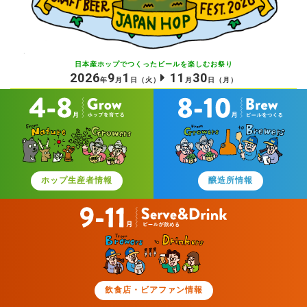
日本産ホップでつくったビールを
楽しむお祭り
2026
9
1
11
30
年
月
日
（火）
月
日
（月）
ホップ生産者情報
醸造所情報
飲食店・ビアファン情報