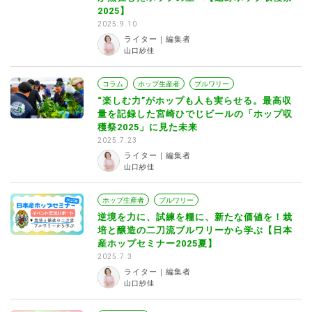
2025】
2025.9.10
ライター｜編集者
山口紗佳
コラム
ホップ生産者
ブルワリー
“楽しむ力”がホップも人も実らせる。最高収
量を記録した宮崎ひでじビールの「ホップ収
穫祭2025」に見た未来
2025.7.23
ライター｜編集者
山口紗佳
ホップ生産者
ブルワリー
逆境を力に、試練を糧に、新たな価値を！栽
培と醸造の二刀流ブルワリーから学ぶ【日本
産ホップセミナー2025夏】
2025.7.3
ライター｜編集者
山口紗佳