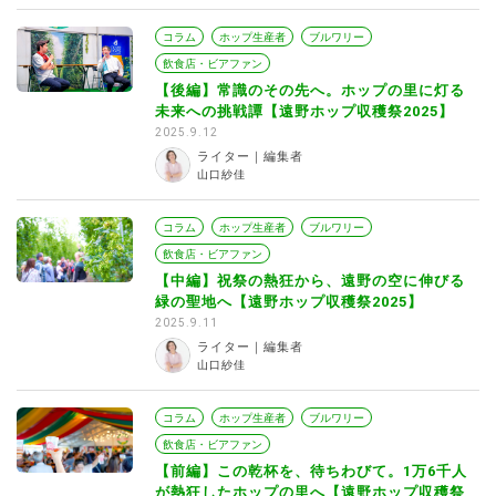
コラム
ホップ生産者
ブルワリー
飲食店・ビアファン
【後編】常識のその先へ。ホップの里に灯る
未来への挑戦譚【遠野ホップ収穫祭2025】
2025.9.12
ライター｜編集者
山口紗佳
コラム
ホップ生産者
ブルワリー
飲食店・ビアファン
【中編】祝祭の熱狂から、遠野の空に伸びる
緑の聖地へ【遠野ホップ収穫祭2025】
2025.9.11
ライター｜編集者
山口紗佳
コラム
ホップ生産者
ブルワリー
飲食店・ビアファン
【前編】この乾杯を、待ちわびて。1万6千人
が熱狂したホップの里へ【遠野ホップ収穫祭