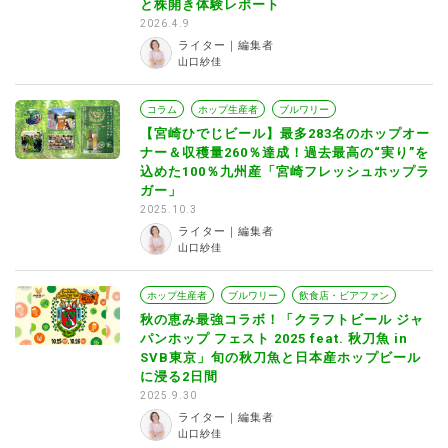
と株開き体験レポート
2026.4.9
ライター｜編集者
山口紗佳
コラム
ホップ生産者
ブルワリー
【宮崎ひでじビール】最多283名のホップオー
ナー＆収穫量260％達成！過去最高の“実り”を
込めた100％九州産「宮崎フレッシュホップラ
ガー」
2025.10.3
ライター｜編集者
山口紗佳
ホップ生産者
ブルワリー
飲食店・ビアファン
秋の恵み最強コラボ！「クラフトビール ジャ
パンホップ フェスト 2025 feat. 秋刀魚 in
SVB東京」旬の秋刀魚と日本産ホップビール
に浸る2日間
2025.9.30
ライター｜編集者
山口紗佳