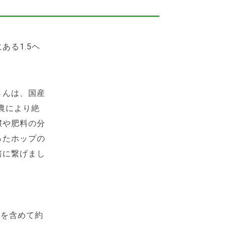
る1.5ヘ
さんは、国産
農により絶
壌や肥料の分
ったホップの
培に繋げまし
種を含めて約