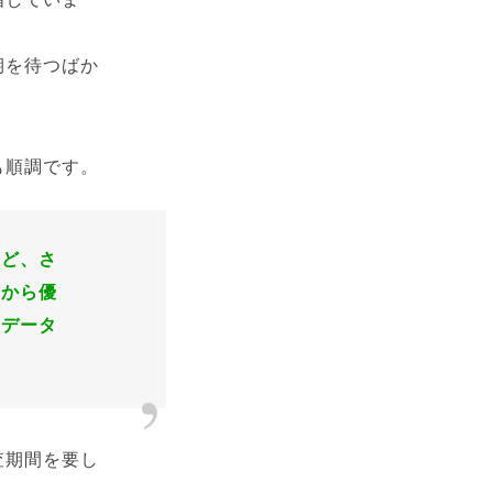
期を待つばか
も順調です。
など、さ
中から優
なデータ
査期間を要し