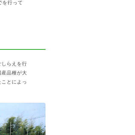
でを行って
ごしらえを行
国産品種が大
たことによっ