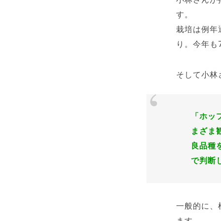
す。
栽培は例年
り。今年も
そして小林
「ホッ
まざま
良品種
で判断
一般的に、
ます。