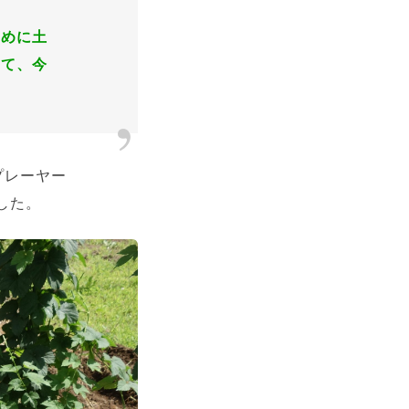
まめに土
って、今
プレーヤー
した。