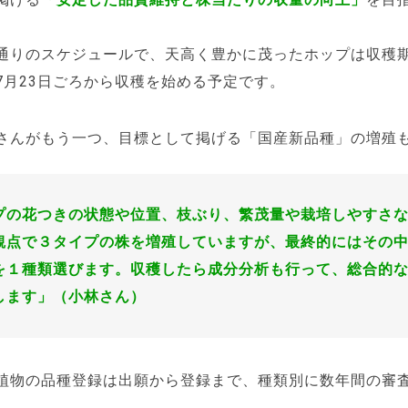
通りのスケジュールで、天高く豊かに茂ったホップは収穫
7月23日ごろから収穫を始める予定です。
さんがもう一つ、目標として掲げる「国産新品種」の増殖
プの花つきの状態や位置、枝ぶり、繁茂量や栽培しやすさ
観点で３タイプの株を増殖していますが、最終的にはその
を１種類選びます。収穫したら成分分析も行って、総合的
します」（小林さん）
植物の品種登録は出願から登録まで、種類別に数年間の審