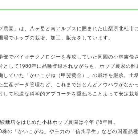
プ農園」は、八ヶ岳と南アルプスに囲まれた山梨県北杜市にあ
圃場でホップの栽培、加工、販売をしています。
学部でバイオテクノロジーを専攻していた同園の小林吉倫
号として1980年に品種登録されながらも、ホップ農家の離
瀕していた「かいこがね（甲斐黄金）」の栽培を継承。土
た生産データ管理など、これまでほとんどノウハウがなか
対して地道な科学的アプローチを重ねることよって安定栽
に試験栽培をはじめた小林ホップ農園は今年で6年目。
40株の「かいこがね」や主力の「信州早生」などの国産品