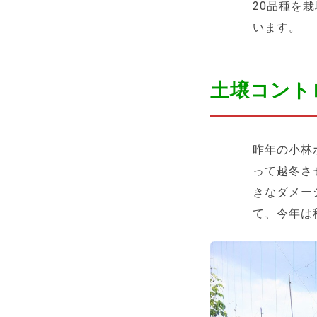
20品種を
います。
土壌コント
昨年の小林
って越冬さ
きなダメー
て、今年は