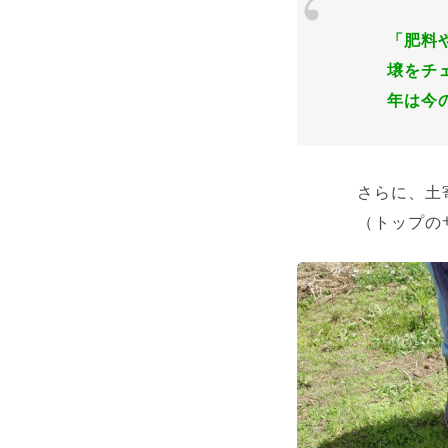
「肥料
壌をチ
年は今
さらに、土
（トップの