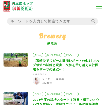
Brewery
醸造所
コラム
ホップ生産者
ブルワリー
【宮崎ひでじビール圃場レポートvol.2】ホッ
プ栽培の試練と現実。欠株を乗り越え自社圃
場をザーツの拠点へ！
2026.6.10
ライター｜編集者
山口紗佳
コラム
ホップ生産者
ブルワリー
2026年度の栽培スタート！秋田・横手のノウ
ハウを宮崎へ。宮崎ひでじビールの圃場視察