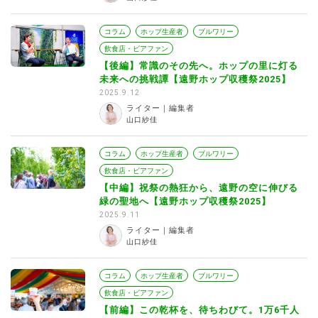
コラム
ホップ生産者
ブルワリー
飲食店・ビアファン
【後編】常識のその先へ。ホップの里に灯る
未来への挑戦譚【遠野ホップ収穫祭2025】
2025.9.12
ライター｜編集者
山口紗佳
コラム
ホップ生産者
ブルワリー
飲食店・ビアファン
【中編】祝祭の熱狂から、遠野の空に伸びる
緑の聖地へ【遠野ホップ収穫祭2025】
2025.9.11
ライター｜編集者
山口紗佳
コラム
ホップ生産者
ブルワリー
飲食店・ビアファン
【前編】この乾杯を、待ちわびて。1万6千人