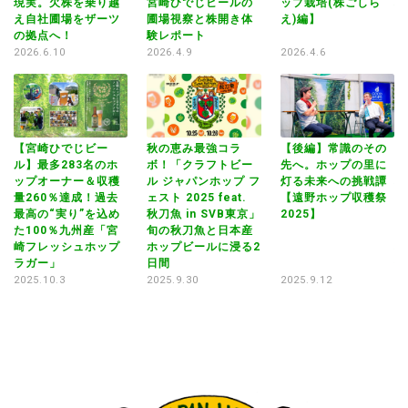
現実。欠株を乗り越
宮崎ひでじビールの
ップ栽培(株ごしら
現
え自社圃場をザーツ
圃場視察と株開き体
え)編】
え
の拠点へ！
験レポート
の
2026.6.10
2026.4.9
2026.4.6
20
【宮崎ひでじビー
秋の恵み最強コラ
【後編】常識のその
ル】最多283名のホ
ボ！「クラフトビー
先へ。ホップの里に
イベ
ップオーナー＆収穫
ル ジャパンホップ フ
灯る未来への挑戦譚
秋
量260％達成！過去
ェスト 2025 feat.
【遠野ホップ収穫祭
ボ
in
最高の“実り”を込め
秋刀魚 in SVB東京」
2025】
ル
た100％九州産「宮
旬の秋刀魚と日本産
ェ
O
崎フレッシュホップ
ホップビールに浸る2
秋
ラガー」
日間
旬
ホ
2025.10.3
2025.9.30
2025.9.12
日
20