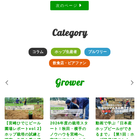
次のページ
Category
コラム
ホップ生産者
ブルワリー
飲食店・ビアファン
Grower
狂
【宮崎ひでじビール
2026年度の栽培スタ
動画で学ぶ「日本産
【
伸
圃場レポートvol.2】
ート！秋田・横手の
ホップビールができ
圃
遠
ホップ栽培の試練と
ノウハウを宮崎へ。
るまで」【第1回：ホ
ホ