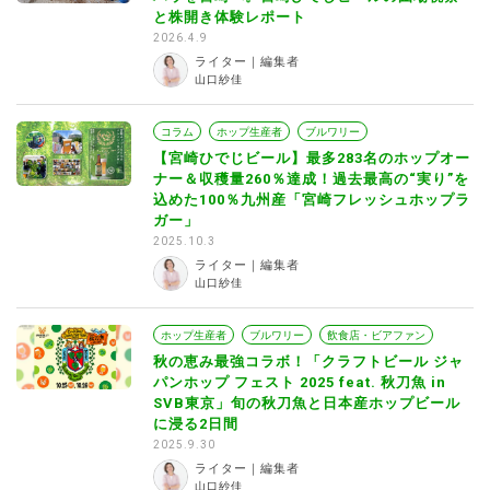
と株開き体験レポート
2026.4.9
ライター｜編集者
山口紗佳
コラム
ホップ生産者
ブルワリー
【宮崎ひでじビール】最多283名のホップオー
ナー＆収穫量260％達成！過去最高の“実り”を
込めた100％九州産「宮崎フレッシュホップラ
ガー」
2025.10.3
ライター｜編集者
山口紗佳
ホップ生産者
ブルワリー
飲食店・ビアファン
秋の恵み最強コラボ！「クラフトビール ジャ
パンホップ フェスト 2025 feat. 秋刀魚 in
SVB東京」旬の秋刀魚と日本産ホップビール
に浸る2日間
2025.9.30
ライター｜編集者
山口紗佳