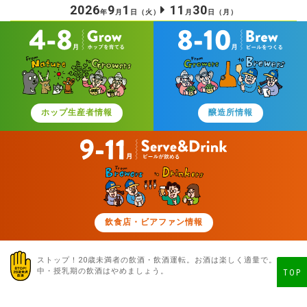
2026
9
1
11
30
年
月
日
（火）
月
日
（月）
ホップ生産者情報
醸造所情報
飲食店・ビアファン情報
ストップ！20歳未満者の飲酒・飲酒運転。お酒は楽しく適量で。
妊娠
中・授乳期の飲酒はやめましょう。
TOP
© 日本産ホップ推進委員会