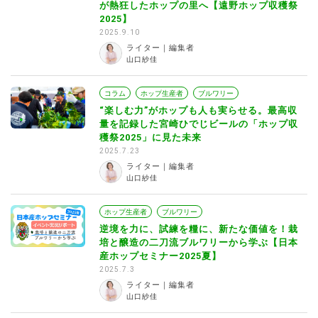
が熱狂したホップの里へ【遠野ホップ収穫祭
2025】
2025.9.10
ライター｜編集者
山口紗佳
コラム
ホップ生産者
ブルワリー
“楽しむ力”がホップも人も実らせる。最高収
量を記録した宮崎ひでじビールの「ホップ収
穫祭2025」に見た未来
2025.7.23
ライター｜編集者
山口紗佳
ホップ生産者
ブルワリー
逆境を力に、試練を糧に、新たな価値を！栽
培と醸造の二刀流ブルワリーから学ぶ【日本
産ホップセミナー2025夏】
2025.7.3
ライター｜編集者
山口紗佳