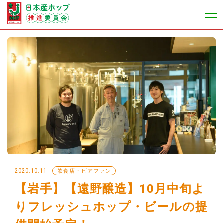
2020.10.11
飲食店・ビアファン
【岩手】【遠野醸造】10月中旬よ
りフレッシュホップ・ビールの提