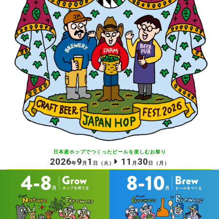
日本産ホップでつくったビールを
楽しむお祭り
2026
9
1
11
30
年
月
日
（火）
月
日
（月）