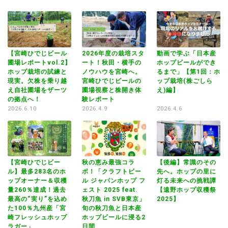
狂
【宮崎ひでじビール
2026年度の栽培スタ
動画で学ぶ「日本産
【
伸
圃場レポートvol.2】
ート！秋田・横手の
ホップビールができ
圃
遠
ホップ栽培の試練と
ノウハウを宮崎へ。
るまで」【第1回：ホ
ホ
現実。欠株を乗り越
宮崎ひでじビールの
ップ栽培(株ごしら
現
え自社圃場をザーツ
圃場視察と株開き体
え)編】
え
の拠点へ！
験レポート
の
2026.6.10
2026.4.9
2026.4.6
20
【宮崎ひでじビー
秋の恵み最強コラ
【後編】常識のその
ル】最多283名のホ
ボ！「クラフトビー
先へ。ホップの里に
イベ
ップオーナー＆収穫
ル ジャパンホップ フ
灯る未来への挑戦譚
秋
量260％達成！過去
ェスト 2025 feat.
【遠野ホップ収穫祭
ボ
in
最高の“実り”を込め
秋刀魚 in SVB東京」
2025】
ル
た100％九州産「宮
旬の秋刀魚と日本産
ェ
O
崎フレッシュホップ
ホップビールに浸る2
秋
ラガー」
日間
旬