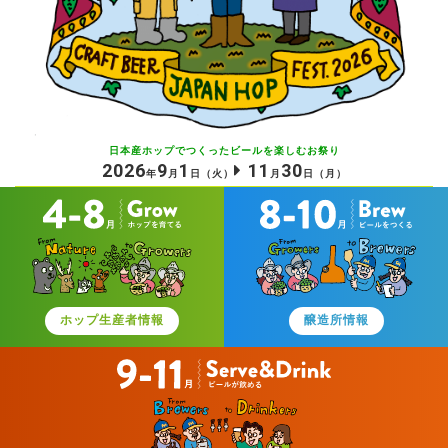
日本産ホップでつくったビールを
楽しむお祭り
2026
9
1
11
30
年
月
日
（火）
月
日
（月）
ホップ生産者情報
醸造所情報