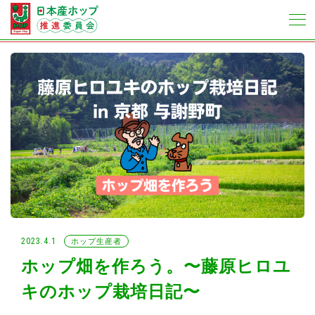
2023.4.1
ホップ生産者
ホップ畑を作ろう。〜藤原ヒロユ
キのホップ栽培日記〜