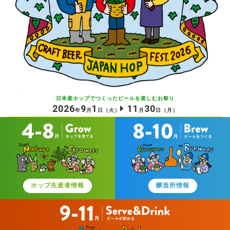
日本産ホップでつくったビールを
楽しむお祭り
2026
9
1
11
30
年
月
日
（火）
月
日
（月）
ホップ生産者情報
醸造所情報