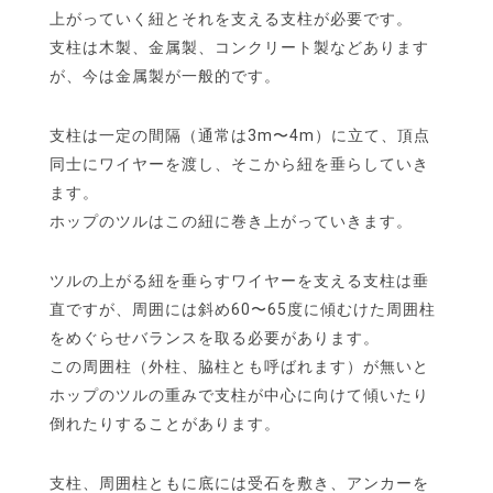
上がっていく紐とそれを支える支柱が必要です。
支柱は木製、金属製、コンクリート製などあります
が、今は金属製が一般的です。
支柱は一定の間隔（通常は3m〜4m）に立て、頂点
同士にワイヤーを渡し、そこから紐を垂らしていき
ます。
ホップのツルはこの紐に巻き上がっていきます。
ツルの上がる紐を垂らすワイヤーを支える支柱は垂
直ですが、周囲には斜め60〜65度に傾むけた周囲柱
をめぐらせバランスを取る必要があります。
この周囲柱（外柱、脇柱とも呼ばれます）が無いと
ホップのツルの重みで支柱が中心に向けて傾いたり
倒れたりすることがあります。
支柱、周囲柱ともに底には受石を敷き、アンカーを