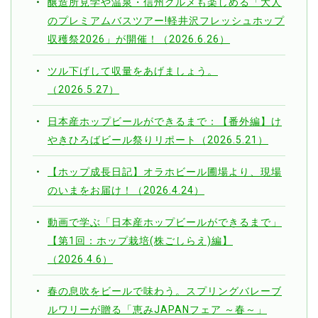
醸造所見学や温泉・信州グルメも楽しめる「大人
のプレミアムバスツアー!軽井沢フレッシュホップ
収穫祭2026」が開催！（2026.6.26）
ツル下げして収量をあげましょう。
（2026.5.27）
日本産ホップビールができるまで：【番外編】け
やきひろばビール祭りリポート（2026.5.21）
【ホップ成長日記】オラホビール圃場より、現場
のいまをお届け！（2026.4.24）
動画で学ぶ「日本産ホップビールができるまで」
【第1回：ホップ栽培(株ごしらえ)編】
（2026.4.6）
春の息吹をビールで味わう。スプリングバレーブ
ルワリーが贈る「恵みJAPANフェア ～春～」