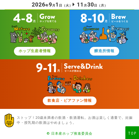
2026
9
1
11
30
年
月
日
（火）
月
日
（月）
ホップ生産者情報
醸造所情報
飲食店・ビアファン情報
ストップ！20歳未満者の飲酒・飲酒運転。お酒は楽しく適量で。
妊娠
中・授乳期の飲酒はやめましょう。
TOP
© 日本産ホップ推進委員会