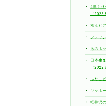
4年ぶり
（2023.
松江ビア
フレッシ
あのホッ
日本生
（2022.
ふたこビー
ヤッホー
軽井沢の