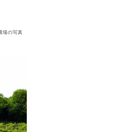
。
の圃場の写真