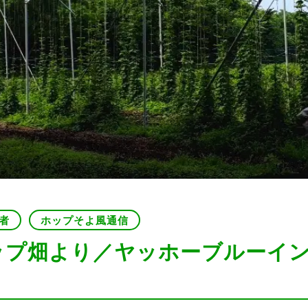
者
ホップそよ風通信
ップ畑より／ヤッホーブルーイ