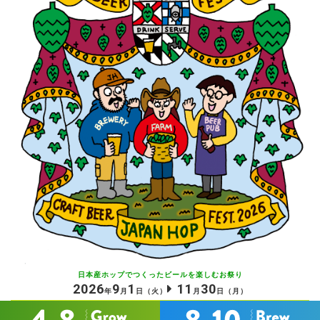
日本産ホップでつくったビールを
楽しむお祭り
2026
9
1
11
30
年
月
日
（火）
月
日
（月）