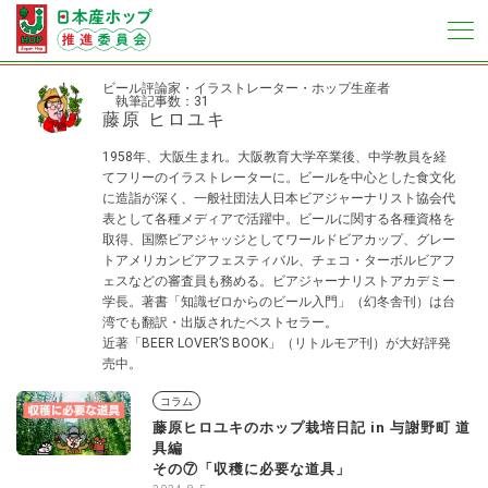
ビール評論家・イラストレーター・ホップ生産者
執筆記事数：31
藤原 ヒロユキ
1958年、大阪生まれ。大阪教育大学卒業後、中学教員を経
てフリーのイラストレーターに。ビールを中心とした食文化
に造詣が深く、一般社団法人日本ビアジャーナリスト協会代
表として各種メディアで活躍中。ビールに関する各種資格を
取得、国際ビアジャッジとしてワールドビアカップ、グレー
トアメリカンビアフェスティバル、チェコ・ターボルビアフ
ェスなどの審査員も務める。ビアジャーナリストアカデミー
学長。著書「知識ゼロからのビール入門」（幻冬舎刊）は台
湾でも翻訳・出版されたベストセラー。
近著「BEER LOVER’S BOOK」（リトルモア刊）が大好評発
売中。
コラム
藤原ヒロユキのホップ栽培日記 in 与謝野町 道
具編
その⑦「収穫に必要な道具」