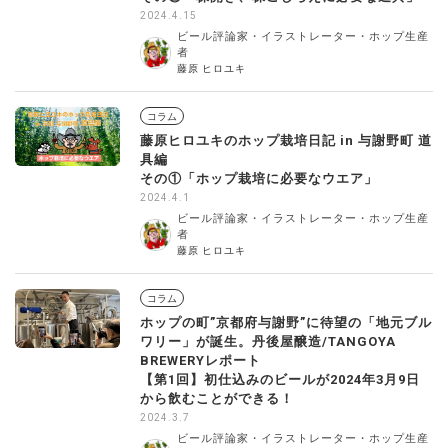
2024.4.15
ビール評論家・イラストレーター・ホップ生産
者
藤原 ヒロユキ
コラム
藤原ヒロユキのホップ栽培日記 in 与謝野町 道
具編
その①「ホップ栽培に必要なウエア」
2024.4.1
ビール評論家・イラストレーター・ホップ生産
者
藤原 ヒロユキ
コラム
ホップの町”京都府与謝野”に待望の「地元ブル
ワリー」が誕生。丹後屋醸造/TANGOYA
BREWERYレポート
【第1回】初仕込みのビールが2024年3月9日
から飲むことができる！
2024.3.7
ビール評論家・イラストレーター・ホップ生産