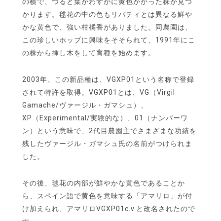
の横で、つると葉がわずかに黄色がかった株が見つ
かります。毬花の中の色もリバティとは異なる鮮や
かな黄色で、強い柑橘香がありました。同農園は、
この珍しいホップに興味をそそられて、1991年にこ
の株から挿し木をして育種を始めます。
2003年、この新品種は、VGXP01という名称で登録
されて特許を取得。VGXP01とは、VG（Virgil
Gamache/ヴァージル・ガマシュ）、
XP（Experimental/実験的な）、01（ナンバーワ
ン）という意味で、2代目農園主でさまざまな功績を
残したヴァージル・ガマシュ氏の名前がつけられま
した。
その後、毬花の内部が鮮やかな黄色であることか
ら、スペイン語で黄色を意味する「アマリロ」が付
け加えられ、アマリロVGXP01c.v.と改名されたので