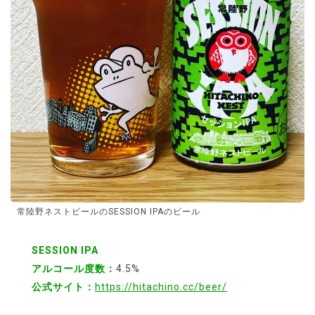
常陸野ネストビールのSESSION IPAのビール
SESSION IPA
アルコール度数：
4.5%
公式サイト：
https://hitachino.cc/beer/