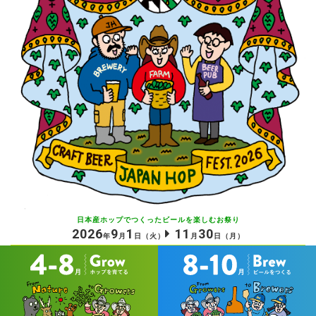
日本産ホップでつくったビールを
楽しむお祭り
2026
9
1
11
30
年
月
日
（火）
月
日
（月）