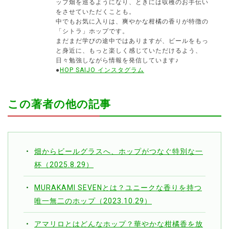
ップ畑を巡るようになり、ときには収穫のお手伝い
をさせていただくことも。
中でもお気に入りは、爽やかな柑橘の香りが特徴の
「シトラ」ホップです。
まだまだ学びの途中ではありますが、ビールをもっ
と身近に、もっと楽しく感じていただけるよう、
日々勉強しながら情報を発信しています♪
●
HOP SAIJO インスタグラム
この著者の他の記事
畑からビールグラスへ、ホップがつなぐ特別な一
杯（2025.8.29）
MURAKAMI SEVENとは？ユニークな香りを持つ
唯一無二のホップ（2023.10.29）
アマリロとはどんなホップ？華やかな柑橘香を放