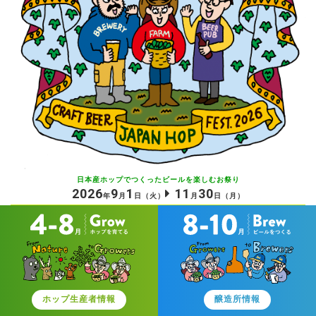
日本産ホップでつくったビールを
楽しむお祭り
2026
9
1
11
30
年
月
日
（火）
月
日
（月）
ホップ生産者情報
醸造所情報