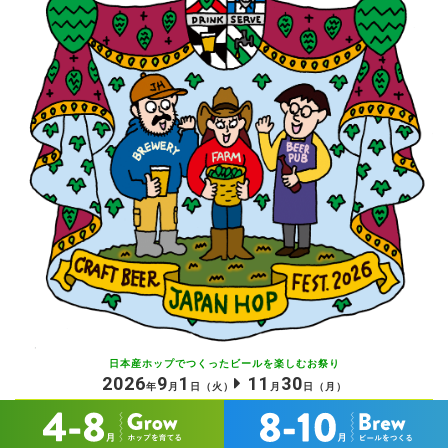
日本産ホップでつくったビールを
楽しむお祭り
2026
9
1
11
30
年
月
日
（火）
月
日
（月）