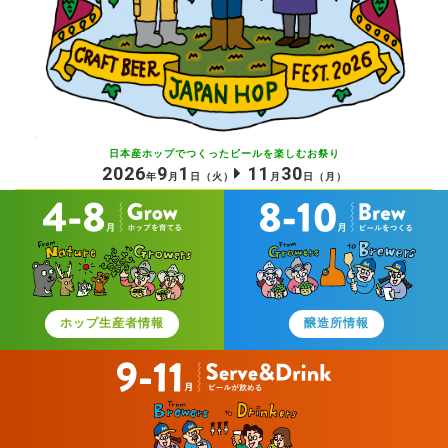
日本産ホップでつくったビールを
楽しむお祭り
2026
9
1
11
30
年
月
日
（火）
月
日
（月）
ホップ生産者情報
醸造所情報