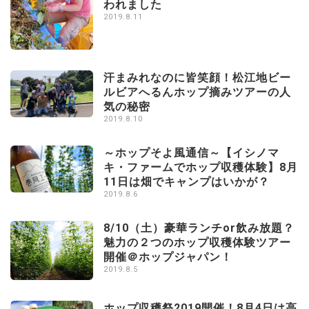
われました
2019.8.11
汗まみれなのに皆笑顔！松江地ビー
ルビアへるんホップ摘みツアーの人
気の秘密
2019.8.10
～ホップそよ風通信～【イシノマ
キ・ファームでホップ収穫体験】8月
11日は畑でキャンプはいかが？
2019.8.6
8/10（土）豪華ランチor飲み放題？
魅力の２つのホップ収穫体験ツアー
開催＠ホップジャパン！
2019.8.5
ホップ収穫祭2019開催！8月4日は高