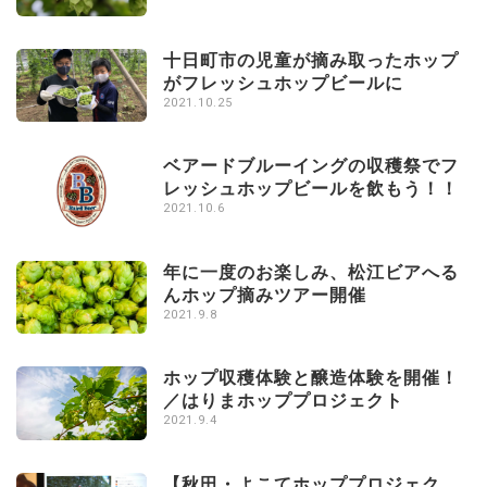
十日町市の児童が摘み取ったホップ
がフレッシュホップビールに
2021.10.25
ベアードブルーイングの収穫祭でフ
レッシュホップビールを飲もう！！
2021.10.6
年に一度のお楽しみ、松江ビアへる
んホップ摘みツアー開催
2021.9.8
ホップ収穫体験と醸造体験を開催！
／はりまホッププロジェクト
2021.9.4
【秋田・よこてホッププロジェク